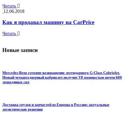
Читать
12.06.2018
Как я продавал машину на CarPrice
Читать
Новые записи
Mercedes-Benz готовит возвращение легендарного G-Class Cabriolet.
Новый четырехдверный кабриолет получит V8 мощностью почти 600
лошадиных сил
Доставка грузов и запчастей из Европы в Россию: актуальные
логистические решения