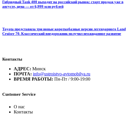
Гибридный Tank 400 выходит на российский рынок: старт продаж уже в
августе, цена — от 6,999 млн рублей
Toyota представила три новые короткобазные версии легендарного Land
Cruiser 70. Классический внедорожник получил неожиданное развитие
Контакты
АДРЕС:
Минск
ПОЧТА:
info@ustroistvo-avtomobilya.ru
ВРЕМЯ РАБОТЫ:
Пн-Пт / 9:00-19:00
Customer Service
О нас
Контакты