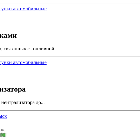
сунки автомобильные
уками
 связанных с топливной...
сунки автомобильные
изатора
нейтрализатора до...
ыск