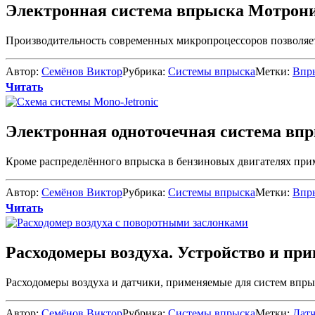
Электронная система впрыска Мотрони
Производительность современных микропроцессоров позволяет 
Автор:
Семёнов Виктор
Рубрика:
Системы впрыска
Метки:
Впр
Читать
Электронная одноточечная система впр
Кроме распределённого впрыска в бензиновых двигателях прим
Автор:
Семёнов Виктор
Рубрика:
Системы впрыска
Метки:
Впр
Читать
Расходомеры воздуха. Устройство и пр
Расходомеры воздуха и датчики, применяемые для систем впры
Автор:
Семёнов Виктор
Рубрика:
Системы впрыска
Метки:
Дат