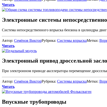
Читать
Электронные системы непосредственно
Система непосредственного впрыска бензина в цилиндры двига
Автор:
Семёнов Виктор
Рубрика:
Системы впрыска
Метки:
Впр
Читать
Электронный привод дроссельной засл
При электронном приводе акселератора перемещение дроссельн
Автор:
Семёнов Виктор
Рубрика:
Системы впрыска
Метки:
Впр
Читать
Впускные трубопроводы