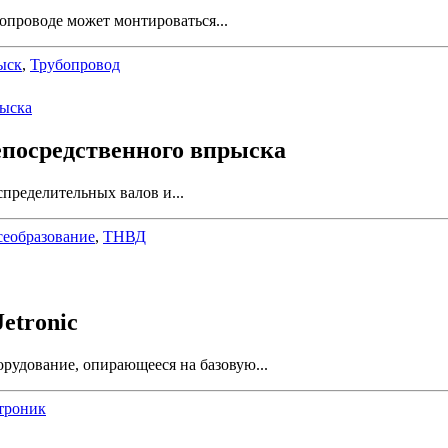
опроводе может монтироваться...
ыск
,
Трубопровод
епосредственного впрыска
пределительных валов и...
еобразование
,
ТНВД
etronic
рудование, опирающееся на базовую...
троник