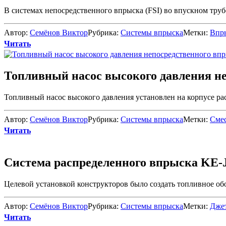
В системах непосредственного впрыска (FSI) во впускном труб
Автор:
Семёнов Виктор
Рубрика:
Системы впрыска
Метки:
Впр
Читать
Топливный насос высокого давления н
Топливный насос высокого давления установлен на корпусе рас
Автор:
Семёнов Виктор
Рубрика:
Системы впрыска
Метки:
Смес
Читать
Система распределенного впрыска KЕ-J
Целевой установкой конструкторов было создать топливное обо
Автор:
Семёнов Виктор
Рубрика:
Системы впрыска
Метки:
Дже
Читать