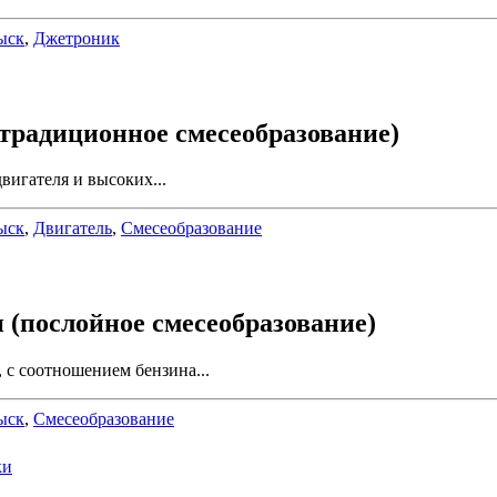
ыск
,
Джетроник
(традиционное смесеобразование)
вигателя и высоких...
ыск
,
Двигатель
,
Смесеобразование
и (послойное смесеобразование)
с соотноше­нием бензина...
ыск
,
Смесеобразование