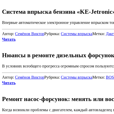
Система впрыска бензина «KE-Jetronic
Впервые автоматическое электронное управление впрыском топ
Автор:
Семёнов Виктор
Рубрика:
Системы впрыска
Метки:
Дже
Читать
Нюансы в ремонте дизельных форсунок
В условиях всеобщего прогресса огромным спросом пользуются 
Автор:
Семёнов Виктор
Рубрика:
Системы впрыска
Метки:
BO
Читать
Ремонт насос-форсунок: менять или во
Когда возникли проблемы с двигателем, каждый автовладелец п