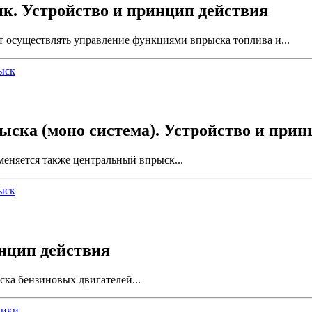
к. Устройство и принцип действия
осущест­влять управление функциями впрыска топлива и...
ыск
ыска (моно система). Устройство и прин
еняется также центральный впрыск...
ыск
инцип действия
ска бензиновых двигателей...
чики