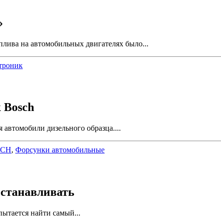
»
лива на автомобильных двигателях было...
троник
 Bosch
автомобили дизельного образца....
SCH
,
Форсунки автомобильные
сстанавливать
ытается найти самый...