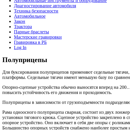
Автомобильные инструменты и оборудование
Диагностирование автомобиля
Техника безопасности
Автомобильное
Закон
Трактора
Парные браслеты
Мастерские гравировки
Гравировка в РБ
Log In
Полуприцепы
Для буксирования полуприцепов применяют седельные тягачи, 
платформы. Седельные тягачи имеют меньшую базу по сравнен
Опорно-сцепные устройства обычно выносятся вперед на 200…50
повысить устойчивость его движения и проходимость.
Полуприцепы в зависимости от грузоподъемности подразделяютс
Рама одноосного полуприцепа сварная, состоит из двух лонже
установки тягового крюка. Сцепное устройство закреплено в
опорное устройство. Оно включает в себя две опоры с ролика
Большинство опорных устройств снабжено наиболее простым 