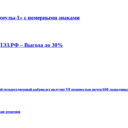
рмулы-1» с номерными знаками
 ПЭЗ.РФ – Выгода до 30%
овый четырехдверный кабриолет получит V8 мощностью почти 600 лошадины
ские решения