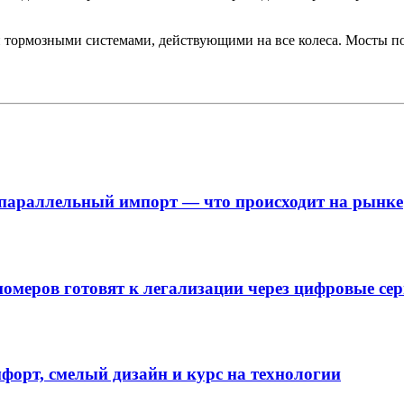
 тормозными системами, действующими на все колеса. Мосты п
и параллельный импорт — что происходит на рынке
номеров готовят к легализации через цифровые се
мфорт, смелый дизайн и курс на технологии