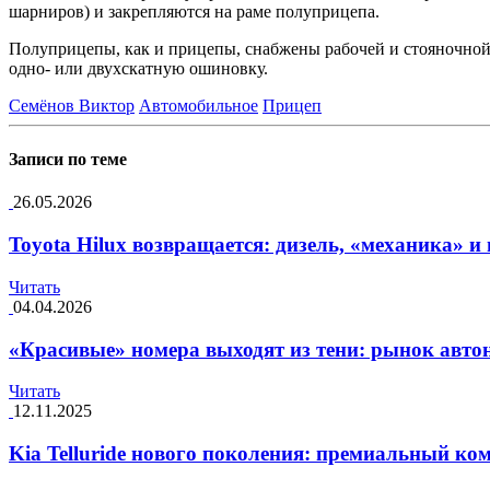
шарниров) и закрепляются на раме полуприцепа.
Полуприцепы, как и прицепы, снабжены рабочей и стояночной
одно- или двухскатную ошиновку.
Семёнов Виктор
Автомобильное
Прицеп
Записи по теме
26.05.2026
Toyota Hilux возвращается: дизель, «механика» 
Читать
04.04.2026
«Красивые» номера выходят из тени: рынок авто
Читать
12.11.2025
Kia Telluride нового поколения: премиальный ко