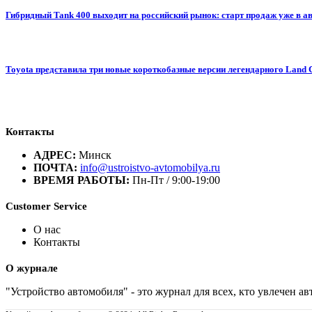
Гибридный Tank 400 выходит на российский рынок: старт продаж уже в авг
Toyota представила три новые короткобазные версии легендарного Land 
Контакты
АДРЕС:
Минск
ПОЧТА:
info@ustroistvo-avtomobilya.ru
ВРЕМЯ РАБОТЫ:
Пн-Пт / 9:00-19:00
Customer Service
О нас
Контакты
О журнале
"Устройство автомобиля" - это журнал для всех, кто увлечен 