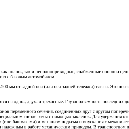
как полно-, так и неполноприводные, снабженные опорно-сцепн
ию с базовым автомобилем.
0 мм от задней оси (или оси задней тележки) тягача. Это позво
я на одно-, двух- и трехосные. Грузоподъемность последних дост
ронов переменного сечения, соединенных друг с другом попереч
 специальном гнезде рамы с помощью заклепок. Для удержания 
ми (или башмаками) и механизм подъема и опускания с механич
и надежным в работе механическим приводом. В транспортном 