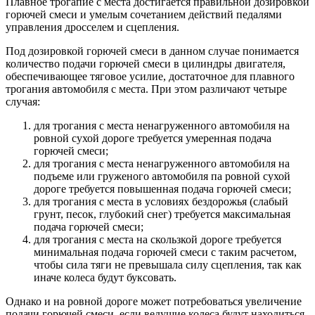
Плавное трогапие с места достигается правильной дозировкой
горючей смеси и умелым сочетанием действий педалями
управления дросселем и сцепления.
Под дозировкой горючей смеси в данном случае понимается
количество подачи горючей смеси в цилиндры двигателя,
обеспечивающее тяговое усилие, достаточное для плавного
трогания автомобиля с места. При этом различают четыре
случая:
для трогания с места ненагруженного автомобиля на
ровной сухой дороге требуется умеренная подача
горючей смеси;
для трогания с места ненагруженного автомобиля на
подъеме или груженого автомобиля па ровной сухой
дороге требуется повышенная подача горючей смеси;
для трогания с места в условиях бездорожья (слабый
грунт, песок, глубокий снег) требуется максимальная
подача горючей смеси;
для трогания с места на скользкой дороге требуется
минимальная подача горючей смеси с таким расчетом,
чтобы сила тяги не превышала силу сцепления, так как
иначе колеса будут буксовать.
Однако и на ровной дороге может потребоваться увеличение
подачи горючей смеси, если ведущие колеса будут находиться