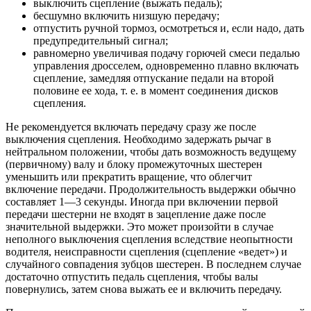
выключить сцепление (выжать педаль);
бесшумно включить низшую передачу;
отпустить ручной тормоз, осмотреться и, если надо, дать
предупредительный сигнал;
равномерно увеличивая подачу горючей смеси педалью
управления дросселем, одновременно плавно включать
сцепление, замедляя отпускание педали на второй
половине ее хода, т. е. в момент соединения дисков
сцепления.
Не рекомендуется включать передачу сразу же после
выключения сцепления. Необходимо задержать рычаг в
нейтральном положении, чтобы дать возможность ведущему
(первичному) валу и блоку промежуточных шестерен
уменьшить или прекратить вращение, что облегчит
включение передачи. Продолжительность выдержки обычно
составляет 1—3 секунды. Иногда при включении первой
передачи шестерни не входят в зацепление даже после
значительной выдержки. Это может произойти в случае
неполного выключения сцепления вследствие неопытности
водителя, неисправности сцепления (сцепление «ведет») и
случайного совпадения зубцов шестерен. В последнем случае
достаточно отпустить педаль сцепления, чтобы валы
повернулись, затем снова выжать ее и включить передачу.