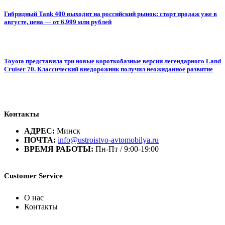
Гибридный Tank 400 выходит на российский рынок: старт продаж уже в
августе, цена — от 6,999 млн рублей
Toyota представила три новые короткобазные версии легендарного Land
Cruiser 70. Классический внедорожник получил неожиданное развитие
Контакты
АДРЕС:
Минск
ПОЧТА:
info@ustroistvo-avtomobilya.ru
ВРЕМЯ РАБОТЫ:
Пн-Пт / 9:00-19:00
Customer Service
О нас
Контакты