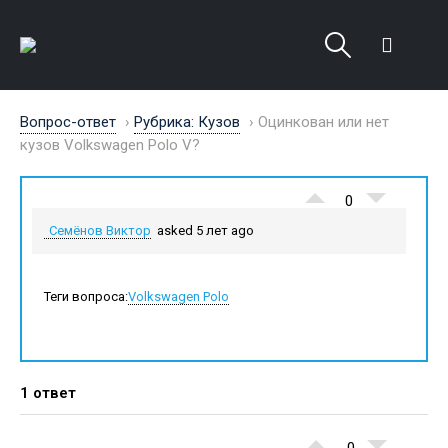
Вопрос-ответ
›
Рубрика: Кузов
›
Оцинкован или нет
кузов Volkswagen Polo V?
0
Семёнов Виктор
asked 5 лет ago
Теги вопроса:
Volkswagen Polo
1 ответ