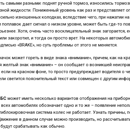
ыть самыми разными: поднят ручной тормоз, износились тормо
зной жидкости. Пониженный уровень как раз и представляет оп
 сильно изношенных колодках, вследствие чего, при нажатии на
 и поплавок дает сигнал о низком уровне, может быть где-то п
ерьезнее. Хотя, очень часто восклицательный знак загорается, 
 или закоротил, и тогда он просто врет. На некоторых автомоб
дписью «BRAKE», но суть проблемы от этого не меняется.
чок может гореть в виде знака «внимание», причем, как на кра
я желтый знак «внимание» – он сообщает о возникшей неиспра
 если на красном фоне, то просто предупреждает водителя о чем
ели светится пояснительный текст или совмещен с другим инф
АБС
может иметь несколько вариантов отображения на приборно
 всех автомобилях обозначает одно и то же – появление непол
тиблокировочная система колес не работает. Узнать причины, 
Движение в данном случае можно производить, но рассчитыват
 будут срабатывать как обычно.