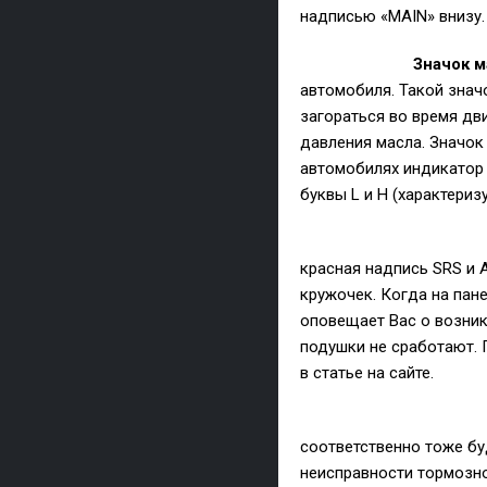
надписью «MAIN» внизу.
Значок м
автомобиля. Такой значо
загораться во время дв
давления масла. Значок
автомобилях индикатор д
буквы L и H (характери
красная надпись SRS и A
кружочек. Когда на пан
оповещает Вас о возник
подушки не сработают. 
в статье на сайте.
соответственно тоже буд
неисправности тормозно