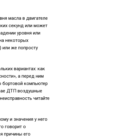
вня масла в двигателе
ьких секунд или может
падении уровня или
 на некоторых
) или же попросту
льких вариантах: как
сности», а перед ним
то бортовой компьютер
учае ДТП воздушные
 неисправность читайте
ому и значения у него
то говорит о
я причины его