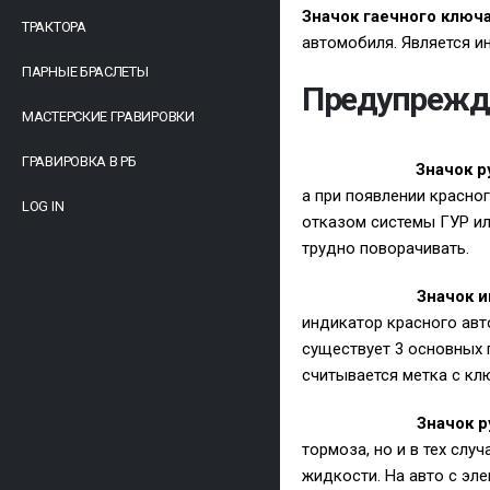
Значок гаечного ключ
ТРАКТОРА
автомобиля. Является 
ПАРНЫЕ БРАСЛЕТЫ
Предупрежда
МАСТЕРСКИЕ ГРАВИРОВКИ
ГРАВИРОВКА В РБ
Значок р
а при появлении красно
LOG IN
отказом системы ГУР ил
трудно поворачивать.
Значок 
индикатор красного авт
существует 3 основных 
считывается метка с кл
Значок р
тормоза, но и в тех сл
жидкости. На авто с эл