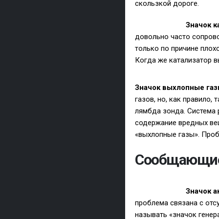
скользкой дороге.
Значок к
довольно часто сопрово
только по причине плох
Когда же катализатор в
Значок выхлопные га
газов, но, как правило,
лямбда зонда. Система 
содержание вредных вещ
«выхлопные газы». Проб
Сообщающие
Значок а
проблема связана с отс
называть «значок генер