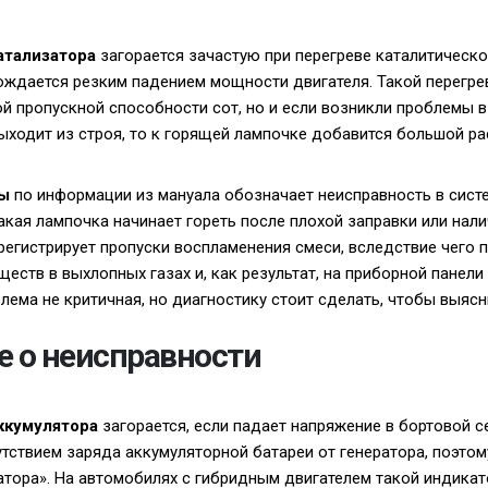
атализатора
загорается зачастую при перегреве каталитическо
ждается резким падением мощности двигателя. Такой перегре
ой пропускной способности сот, но и если возникли проблемы в
ыходит из строя, то к горящей лампочке добавится большой ра
зы
по информации из мануала обозначает неисправность в сист
 такая лампочка начинает гореть после плохой заправки или нал
регистрирует пропуски воспламенения смеси, вследствие чего
еств в выхлопных газах и, как результат, на приборной панели
лема не критичная, но диагностику стоит сделать, чтобы выясн
 о неисправности
ккумулятора
загорается, если падает напряжение в бортовой се
утствием заряда аккумуляторной батареи от генератора, поэтом
атора». На автомобилях с гибридным двигателем такой индика