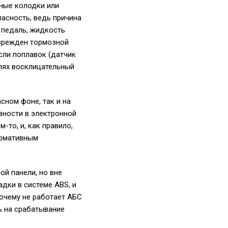
зные колодки или
асность, ведь причина
 педаль, жидкость
оврежден тормозной
если поплавок (датчик
илях восклицательный
сном фоне, так и на
вности в электронной
-то, и, как правило,
ормативным
й панели, но вне
адки в системе ABS, и
почему не работает АБС
ь на срабатывание