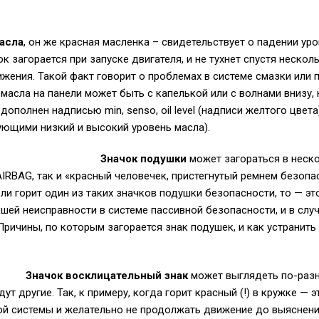
асла
, он же красная масленка – свидетельствует о падении уро
к загорается при запуске двигателя, и не тухнет спустя нескол
ижения. Такой факт говорит о проблемах в системе смазки или 
 масла на панели может быть с капелькой или с волнами внизу,
ополнен надписью min, senso, oil level (надписи желтого цвета
зующими низкий и высокий уровень масла).
Значок подушки
может загораться в неско
IRBAG, так и «красный человечек, пристегнутый ремнем безопа
ели горит один из таких значков подушки безопасности, то — э
шей неисправности в системе пассивной безопасности, и в сл
Причины, по которым загорается знак подушек, и как устранить
Значок восклицательный знак
может выглядеть по-разн
ут другие. Так, к примеру, когда горит красный (!) в кружке — э
й системы и желательно не продолжать движение до выяснени