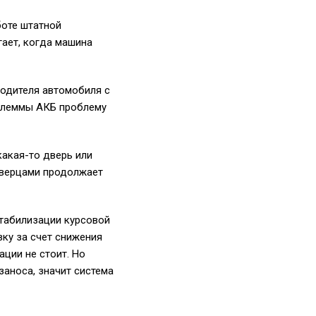
боте штатной
гает, когда машина
одителя автомобиля с
клеммы АКБ проблему
какая-то дверь или
 дверцами продолжает
стабилизации курсовой
вку за счет снижения
ции не стоит. Но
заноса, значит система