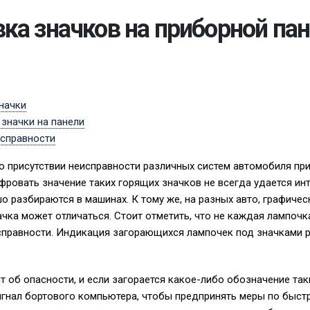
ка значков на приборной па
начки
начки на панели
справности
 присутствии неисправности различных систем автомобиля пр
фровать значение таких горящих значков не всегда удается инт
о разбираются в машинах. К тому же, на разных авто, графиче
ачка может отличаться. Стоит отметить, что не каждая лампоч
справности. Индикация загорающихся лампочек под значками 
т об опасности, и если загорается какое-либо обозначение так
игнал бортового компьютера, чтобы предпринять меры по быст