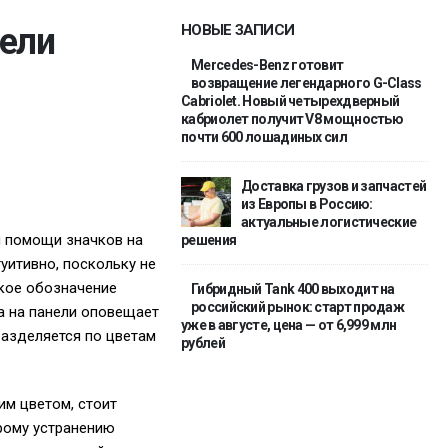
нели
НОВЫЕ ЗАПИСИ
Mercedes-Benz готовит
возвращение легендарного G-Class
Cabriolet. Новый четырехдверный
кабриолет получит V8 мощностью
почти 600 лошадиных сил
Доставка грузов и запчастей
из Европы в Россию:
актуальные логистические
и помощи значков на
решения
уитивно, поскольку не
ское обозначение
Гибридный Tank 400 выходит на
российский рынок: старт продаж
ка на панели оповещает
уже в августе, цена — от 6,999 млн
разделяется по цветам
рублей
им цветом, стоит
рому устранению