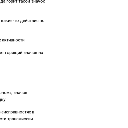
да горит такой значок
какие-то действия по
 активности.
ет горящий значок на
ючом», значок
ку:
 неисправностях в
сти трансмиссии.