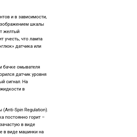
нтов и в зависимости,
 изображением шкалы
от желтый
т учесть, что лампа
«глюк» датчика или
м бачке омывателя
сорился датчик уровня
й сигнал. На
 жидкости в
Anti-Spin Regulation).
ка постоянно горит –
 зачастую в виде
же в виде машинки на