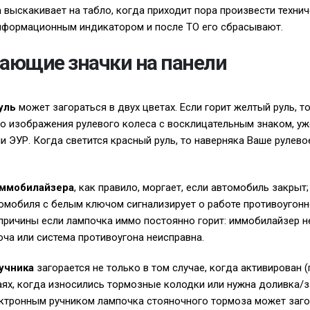
а
выскакивает на табло, когда приходит пора произвести техни
информационным индикатором и после ТО его сбрасывают.
ющие значки на панели
уль
может загораться в двух цветах. Если горит желтый руль, т
го изображения рулевого колеса с восклицательным знаком, у
и ЭУР. Когда светится красный руль, то наверняка Ваше рулево
иммобилайзера
, как правило, моргает, если автомобиль закрыт;
омобиля с белым ключом сигнализирует о работе противоугонн
причины если лампочка иммо постоянно горит: иммобилайзер не
юча или система противоугона неисправна.
учника
загорается не только в том случае, когда активирован (
учаях, когда износились тормозные колодки или нужна доливка
ектронным ручником лампочка стояночного тормоза может заго