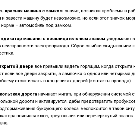
сь
красная машина с замком
, значит, возникли проблемы в ра
 и завести машину будет невозможно, но если этот значок мор
в норме – автомобиль под замком.
индикатор машины с восклицательным знаком
уведомляет в
о неисправности электропривода. Сброс ошибки скидыванием 
остика.
открытой двери
все привыкли видеть горящим, когда открыта 
от если все двери закрыты, а лампочка с одной или четырьмя
облему стоит искать в концевиках дверей (контакты провода).
кользкая дорога
начинает мигать при обнаружении системой 
кользкой дороги и активируется, дабы предотвратить пробуксо
одтормаживания буксующего колеса. Беспокоится в такой ситуа
икатора появился ключ, треугольник или перечеркнутый значок 
вна.