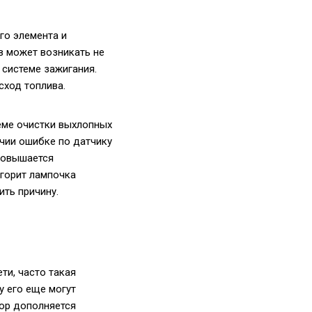
го элемента и
в может возникать не
 системе зажигания.
сход топлива.
еме очистки выхлопных
ичии ошибке по датчику
 повышается
 горит лампочка
ить причину.
ти, часто такая
у его еще могут
тор дополняется