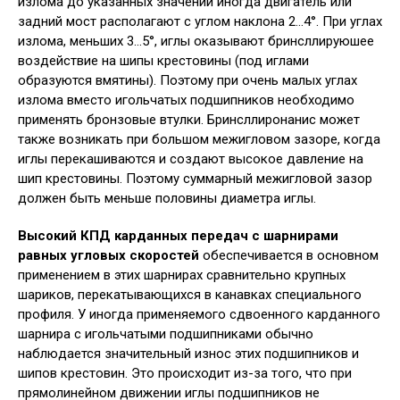
излома до указанных значений иногда двигатель или
задний мост располагают с углом наклона 2…4°. При углах
излома, меньших 3…5°, иглы оказывают бринсллируюшее
воздействие на шипы крестовины (под иглами
образуются вмятины). Поэтому при очень малых углах
излома вместо игольчатых подшипников необходимо
применять бронзовые втулки. Бринсллиронанис может
также возникать при большом межигловом зазоре, когда
иглы перекашиваются и создают высокое давление на
шип крестовины. Поэтому суммарный межигловой зазор
должен быть меньше половины диаметра иглы.
Высокий КПД карданных передач с шарнирами
равных угловых скоростей
обеспечивается в основном
применением в этих шарнирах сравнительно крупных
шариков, перекатывающихся в канавках специального
профиля. У иногда применяемого сдвоенного карданного
шарнира с игольчатыми подшипниками обычно
наблюдается значительный износ этих подшипников и
шипов крестовин. Это происходит из-за того, что при
прямолинейном движении иглы подшипников не