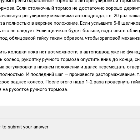
дусмотрены барабанные тормоза с авторегулировкой тормозных
ормоза. Если стояночный тормоз не достаточно хорошо держит,
ачальную регулировку механизма автоподвода, т.е. 20 раз нажа
за полностью в верхнее положение. Если услышите 5-8 щелчко
ь его не следует. Если щелчков будет больше, надо снять облиц
од облицовкой гайку таким образом, чтобы храповой механиз
ить колодки пока нет возможности, а автоподвод уже не функц
ть колесо, рукоятку ручного тормоза опустить вниз до конца, с
ма регулировки в нижнем положении и далее перемещать отвертк
полностью. И последний шаг — произвести растормаживание, т.
орое заднее колесо. После этого надо 1-2 раза провернуть гай
 на рукоятке ручного тормоза.
r
to submit your answer