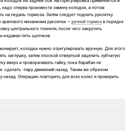
 колодок на задней оси. Авторегулировка применяется и
 надо сперва произвести замену колодок, а потом
ть на педаль тормоза. Затем следует поднять рукоятку
в храпового механизма рукоятки —
ручной тормоз
в порядке
овку центрального тоннеля, после чего закрутить
м издавал пять щелчков.
ионирует, колодки нужно отрегулировать вручную. Для этого
нять заглушку, затем плоской отверткой зацепить зубчатую
у вверх и проворачивать гайку, пока барабан не
е. сделать -пару движений назад. Таким же образом
ку назад. Операцию повторить для всех колес и проверить