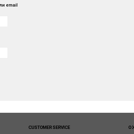
ли email
CUSTOMER SERVICE
О 