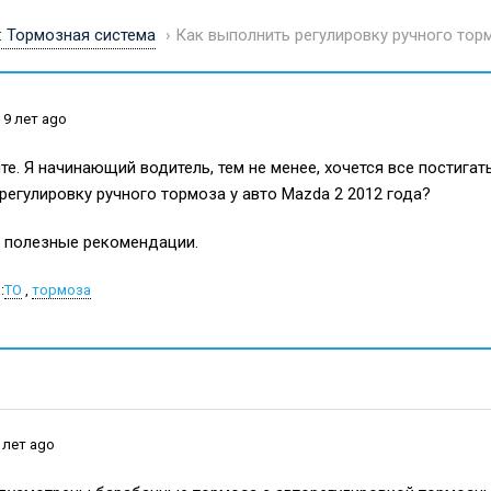
: Тормозная система
›
Как выполнить регулировку ручного торм
 9 лет ago
те. Я начинающий водитель, тем не менее, хочется все постига
регулировку ручного тормоза у авто Mazda 2 2012 года?
 полезные рекомендации.
:
ТО
,
тормоза
 лет ago