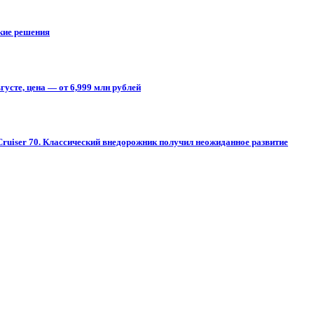
ские решения
усте, цена — от 6,999 млн рублей
Cruiser 70. Классический внедорожник получил неожиданное развитие