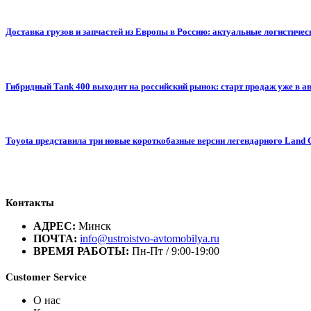
Доставка грузов и запчастей из Европы в Россию: актуальные логистиче
Гибридный Tank 400 выходит на российский рынок: старт продаж уже в авг
Toyota представила три новые короткобазные версии легендарного Land 
Контакты
АДРЕС:
Минск
ПОЧТА:
info@ustroistvo-avtomobilya.ru
ВРЕМЯ РАБОТЫ:
Пн-Пт / 9:00-19:00
Customer Service
О нас