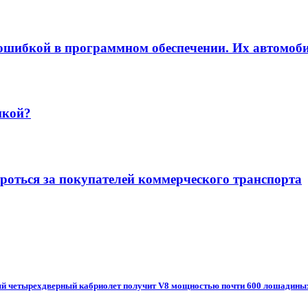
с ошибкой в программном обеспечении. Их автомо
пкой?
ороться за покупателей коммерческого транспорта
овый четырехдверный кабриолет получит V8 мощностью почти 600 лошадины