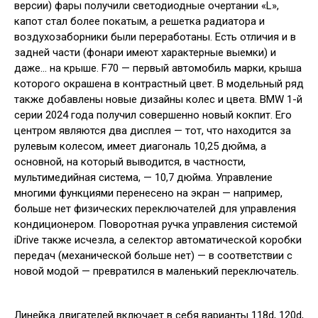
версии) фары получили светодиодные очертании «L»,
капот стал более покатым, а решетка радиатора и
воздухозаборники были переработаны. Есть отличия и в
задней части (фонари имеют характерные выемки) и
даже… на крыше. F70 — первый автомобиль марки, крыша
которого окрашена в контрастный цвет. В модельный ряд
также добавлены новые дизайны колес и цвета. BMW 1-й
серии 2024 года получил совершенно новый кокпит. Его
центром являются два дисплея — тот, что находится за
рулевым колесом, имеет диагональ 10,25 дюйма, а
основной, на который выводится, в частности,
мультимедийная система, — 10,7 дюйма. Управление
многими функциями перенесено на экран — например,
больше нет физических переключателей для управления
кондиционером. Поворотная ручка управления системой
iDrive также исчезла, а селектор автоматической коробки
передач (механической больше нет) — в соответствии с
новой модой — превратился в маленький переключатель.
Линейка двигателей включает в себя варианты 118d, 120d,