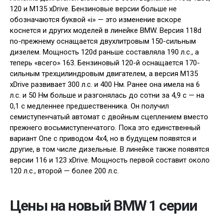
120 и M135 xDrive. Бензиновые версии больше не
обозначаются буквой «i» — это изменение вскоре
коснется и других моделей в линейке BMW. Версия 118d
по-прежнему оснащается двухлитровым 150-сильным
дизелем. Мощность 120d раньше составляла 190 л.с., а
теперь «всего» 163. Бензиновый 120-й оснащается 170-
сильным трехцилиндровым двигателем, а версия M135
xDrive развивает 300 л.с. и 400 Нм. Ранее она имела на 6
л.с. и 50 Нм больше и разгонялась до сотни за 4,9 с — на
0,1 с медленнее предшественника. Он получил
семиступенчатый автомат с двойным сцеплением вместо
прежнего восьмиступенчатого. Пока это единственный
вариант One с приводом 4х4, но в будущем появятся и
другие, в том числе дизельные. В линейке также появятся
версии 116 и 123 xDrive. Мощность первой составит около
120 л.с., второй — более 200 л.с.
Цены на новый BMW 1 серии