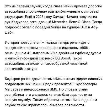
Это не первый случай, когда глава Чечни вручает дорогие
автомобили спортсменам или приближённым к силовым
структурам. Ещё в 2023 году Хамзат Чимаев получил из
рук Кадырова легендарный Mercedes-Benz G-Class. Тогда
подарок совпал с победой бойца на турнире UFC в Абу-
Даби.
История повторяется — только теперь речь идёт о
представительском кроссовере с индексом «600»,
оснащённом 4,0-литровым V8 с двойным турбонаддувом
и мягкой гибридной системой EQ Boost. Такой
автомобиль становится своеобразной «визитной
карточкой» статуса.
Кадыров ранее дарил автомобили и командирам силовых
подразделений Чечни. Среди презентов — кроссоверы
Mercedes и внедорожники GMC. По словам главы
республики, это делалось «в знак благодарности за
верную службу». Таким образом, автомобили в данном
случае также играют роль символа лояльности.