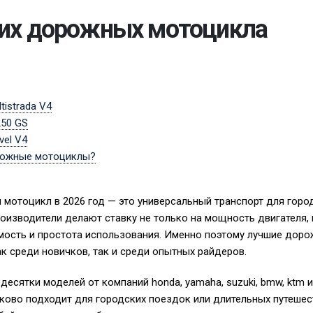
ших дорожных мотоцикла
tistrada V4
250 GS
vel V4
рожные мотоциклы?
отоцикл в 2026 год — это универсальный транспорт для город
роизводители делают ставку не только на мощность двигателя, 
мость и простота использования. Именно поэтому лучшие дор
к среди новичков, так и среди опытных райдеров.
есятки моделей от компаний honda, yamaha, suzuki, bmw, ktm и
ково подходит для городских поездок или длительных путешес