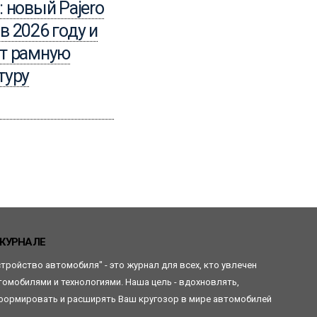
: новый Pajero
электрический вызов
в 2026 году и
традициям или
ит рамную
рискованный
туру
эксперимент?
Читать
ЖУРНАЛЕ
стройство автомобиля" - это журнал для всех, кто увлечен
томобилями и технологиями. Наша цель - вдохновлять,
формировать и расширять Ваш кругозор в мире автомобилей