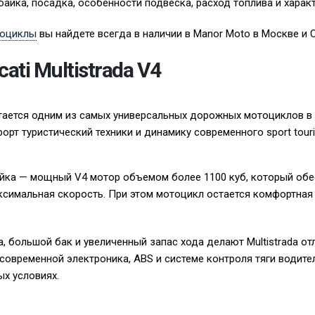
айка, посадка, особенности подвеска, расход топлива и харак
тоциклы
вы найдете всегда в наличии в Manor Moto в Москве и 
ati Multistrada V4
считается одним из самых универсальных дорожных мотоциклов в
рт туристический техники и динамику современного sport touri
айка — мощный V4 мотор объемом более 1100 куб, который обе
симальная скорость. При этом мотоцикл остается комфортная
, большой бак и увеличенный запас хода делают Multistrada о
 современной электроника, ABS и системе контроля тяги водит
ых условиях.