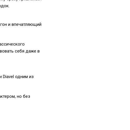
здок.
згон и впечатляющий
лассического
вовать себя даже в
 Diavel одним из
ктером, но без