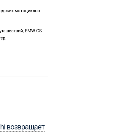
ородских мотоциклов
путешествий, BMW GS
ер.
30.05.2026
shi возвращает
Ferrari Luce: