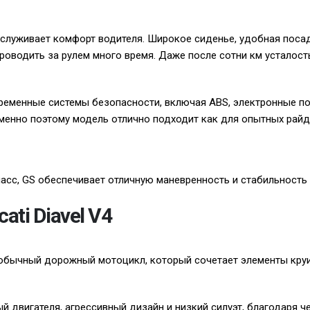
служивает комфорт водителя. Широкое сиденье, удобная посад
оводить за рулем много время. Даже после сотни км усталос
ременные системы безопасности, включая ABS, электронные п
менно поэтому модель отлично подходит как для опытных райде
асс, GS обеспечивает отличную маневренность и стабильность 
ati Diavel V4
необычный дорожный мотоцикл, который сочетает элементы круиз
 двигателя, агрессивный дизайн и низкий силуэт, благодаря ч