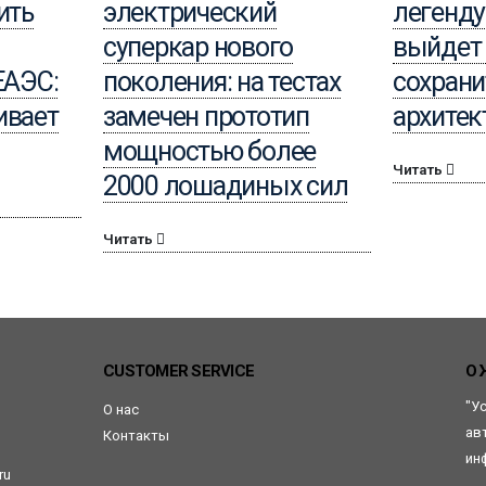
ить
электрический
легенду
суперкар нового
выйдет 
ЕАЭС:
поколения: на тестах
сохран
ивает
замечен прототип
архитек
мощностью более
Читать
2000 лошадиных сил
Читать
CUSTOMER SERVICE
О 
"У
О нас
ав
Контакты
ин
ru