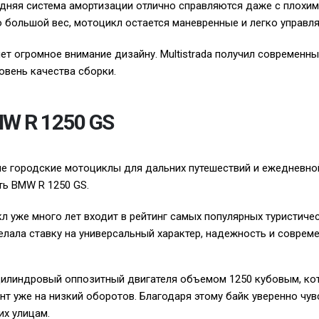
дняя система амортизации отлично справляются даже с плохим
 большой вес, мотоцикл остается маневренные и легко управля
яет огромное внимание дизайну. Multistrada получил современн
овень качества сборки.
MW R 1250 GS
ие городские мотоциклы для дальних путешествий и ежедневно
ь BMW R 1250 GS.
 уже много лет входит в рейтинг самых популярных туристиче
лала ставку на универсальный характер, надежность и совреме
илиндровый оппозитный двигателя объемом 1250 кубовым, ко
т уже на низкий оборотов. Благодаря этому байк уверенно чувс
их улицам.