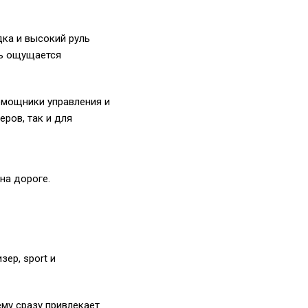
ка и высокий руль
ть ощущается
омощники управления и
ров, так и для
на дороге.
ер, sport и
ему сразу привлекает