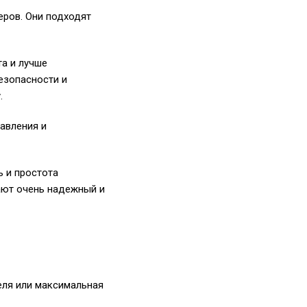
ров. Они подходят
та и лучше
езопасности и
.
авления и
ь и простота
ают очень надежный и
еля или максимальная