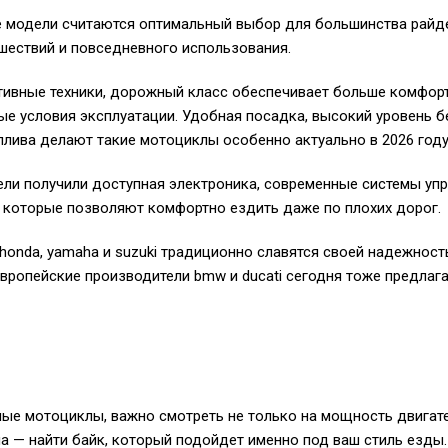
модели считаются оптимальный выбор для большинства райде
ешествий и повседневного использования.
ртивные техники, дорожный класс обеспечивает больше комфор
е условия эксплуатации. Удобная посадка, высокий уровень б
лива делают такие мотоциклы особенно актуально в 2026 году
ели получили доступная электроника, современные системы упр
 которые позволяют комфортно ездить даже по плохих дорог.
honda, yamaha и suzuki традиционно славятся своей надежност
вропейские производители bmw и ducati сегодня тоже предлаг
ые мотоциклы, важно смотреть не только на мощность двигат
ча — найти байк, который подойдет именно под ваш стиль езды.