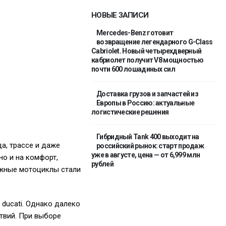
НОВЫЕ ЗАПИСИ
Mercedes-Benz готовит
возвращение легендарного G-Class
Cabriolet. Новый четырехдверный
кабриолет получит V8 мощностью
почти 600 лошадиных сил
Доставка грузов и запчастей из
Европы в Россию: актуальные
логистические решения
Гибридный Tank 400 выходит на
а, трассе и даже
российский рынок: старт продаж
уже в августе, цена — от 6,999 млн
но и на комфорт,
рублей
ожные мотоциклы стали
 ducati. Однако далеко
твий. При выборе