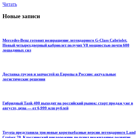
Читать
Новые записи
Mercedes-Benz готовит возвращение легендарного G-Class Cabriolet.
Новый четырехдверный кабриолет получит V8 мощностью почти 600
лошадиных сил
Доставка грузов и запчастей из Европы в Россию: актуальные
логистические решения
Гибридный Tank 400 выходит на российский рынок: старт продаж уже в
августе, цена — от 6,999 млн рублей
Toyota представила три новые короткобазные версии легендарного Land
Cruiser 70. Классический внедорожник получил неожиданное развитие