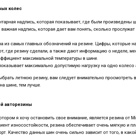
вых колес
ентарная надпись, которая показывает, где были произведены 
важная надпись, которая дает вам понять, сколько прослужат
на из самых главных обозначений на резине. Цифры, которые н
т, где резину сделали, а также дают информацию о неделе, мес
ффициент максимальной температуры в шине.
показывает максимально допустимую нагрузку на одно колесо 
 выбрать летнюю резину, вам следует внимательно просмотреть 
на шине, тем лучше.
ей авторезины
тором я хочу остановить свое внимание, является резина от Mic
ент износостойкости, резина обеспечивает очень мягкую и пла
рт. Качество данных шин очень сильно зависит от того, в како