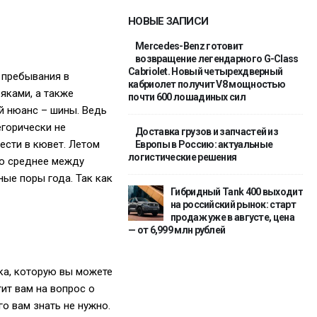
НОВЫЕ ЗАПИСИ
Mercedes-Benz готовит
возвращение легендарного G-Class
Cabriolet. Новый четырехдверный
 пребывания в
кабриолет получит V8 мощностью
яками, а также
почти 600 лошадиных сил
й нюанс – шины. Ведь
егорически не
Доставка грузов и запчастей из
ести в кювет. Летом
Европы в Россию: актуальные
логистические решения
то среднее между
ные поры года. Так как
Гибридный Tank 400 выходит
на российский рынок: старт
продаж уже в августе, цена
— от 6,999 млн рублей
ка, которую вы можете
тит вам на вопрос о
го вам знать не нужно.