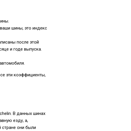
шины.
 ваши шины, это индекс
аписаны после этой
яце и годе выпуска.
автомобиля.
все эти коэффициенты,
helin. В данных шинах
вную езду, а,
й стране они были