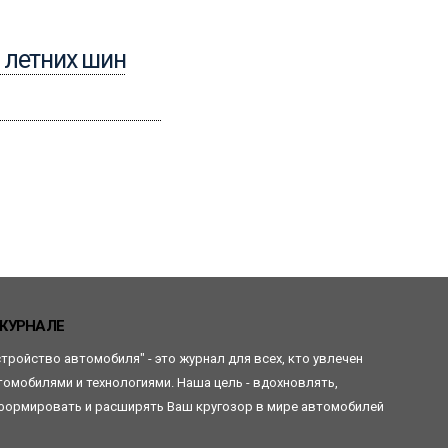
05.04.2018
 летних шин
Летние шины «Сава
Перфекта»
Читать
ЖУРНАЛЕ
стройство автомобиля" - это журнал для всех, кто увлечен
томобилями и технологиями. Наша цель - вдохновлять,
формировать и расширять Ваш кругозор в мире автомобилей