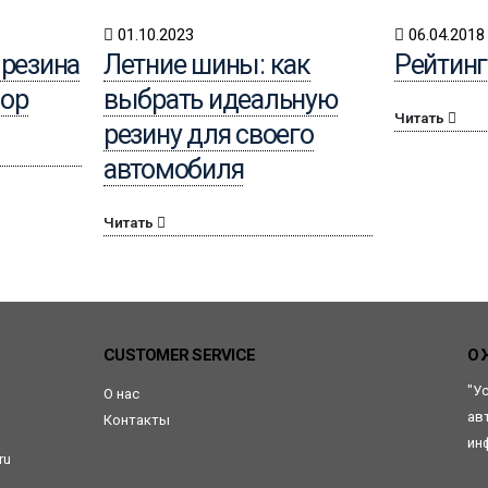
01.10.2023
06.04.2018
резина
Летние шины: как
Рейтинг
бор
выбрать идеальную
Читать
резину для своего
автомобиля
Читать
CUSTOMER SERVICE
О 
"У
О нас
ав
Контакты
ин
ru