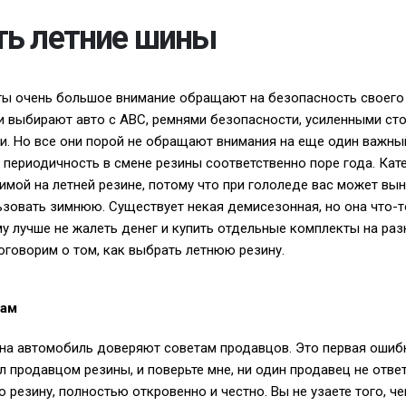
ть летние шины
ты очень большое внимание обращают на безопасность своего
и выбирают авто с АВС, ремнями безопасности, усиленными сто
. Но все они порой не обращают внимания на еще один важны
периодичность в смене резины соответственно поре года. Кат
имой на летней резине, потому что при гололеде вас может вын
ьзовать зимнюю. Существует некая демисезонная, но она что-
му лучше не жалеть денег и купить отдельные комплекты на раз
оговорим о том, как выбрать летнюю резину.
цам
на автомобиль доверяют советам продавцов. Это первая ошиб
л продавцом резины, и поверьте мне, ни один продавец не отве
 резину, полностью откровенно и честно. Вы не узаете того, че