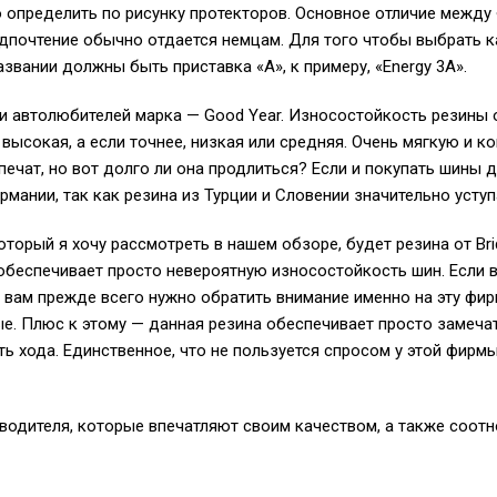
 определить по рисунку протекторов. Основное отличие между
едпочтение обычно отдается немцам. Для того чтобы выбрать 
азвании должны быть приставка «А», к примеру, «Energy 3A».
и автолюбителей марка — Good Year. Износостойкость резины 
 высокая, а если точнее, низкая или средняя. Очень мягкую и 
печат, но вот долго ли она продлиться? Если и покупать шины 
рмании, так как резина из Турции и Словении значительно уступ
торый я хочу рассмотреть в нашем обзоре, будет резина от Brid
беспечивает просто невероятную износостойкость шин. Если в
 вам прежде всего нужно обратить внимание именно на эту фи
е. Плюс к этому — данная резина обеспечивает просто замеча
ь хода. Единственное, что не пользуется спросом у этой фирмы
водителя, которые впечатляют своим качеством, а также соот