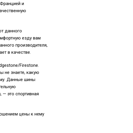
 Францией и
качественную
от данного
комфортную езду вам
данного производителя,
ает в качестве.
gestone/Firestone.
ы не знаете, какую
рму. Данные шины
тельную
, — это спортивная
ношением цены к нему