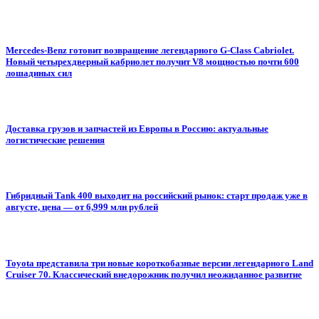
Mercedes-Benz готовит возвращение легендарного G-Class Cabriolet.
Новый четырехдверный кабриолет получит V8 мощностью почти 600
лошадиных сил
Доставка грузов и запчастей из Европы в Россию: актуальные
логистические решения
Гибридный Tank 400 выходит на российский рынок: старт продаж уже в
августе, цена — от 6,999 млн рублей
Toyota представила три новые короткобазные версии легендарного Land
Cruiser 70. Классический внедорожник получил неожиданное развитие