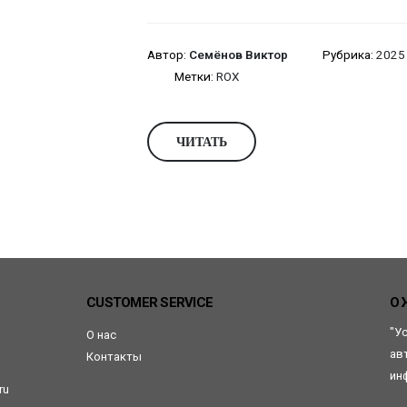
Автор:
Семёнов Виктор
Рубрика:
2025 
Метки:
ROX
ЧИТАТЬ
CUSTOMER SERVICE
О 
"У
О нас
ав
Контакты
ин
ru