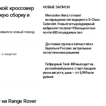
кой: кроссовер
НОВЫЕ ЗАПИСИ
кую сборку и
Mercedes-Benz готовит
возвращение легендарного G-Class
Cabriolet. Новый четырехдверный
кабриолет получит V8 мощностью
оявился новый повод
почти 600 лошадиных сил
Доставка грузов и запчастей из
Европы в Россию: актуальные
логистические решения
- 2 квартал
Гибридный Tank 400 выходит на
российский рынок: старт продаж
уже в августе, цена — от 6,999 млн
рублей
 на Range Rover