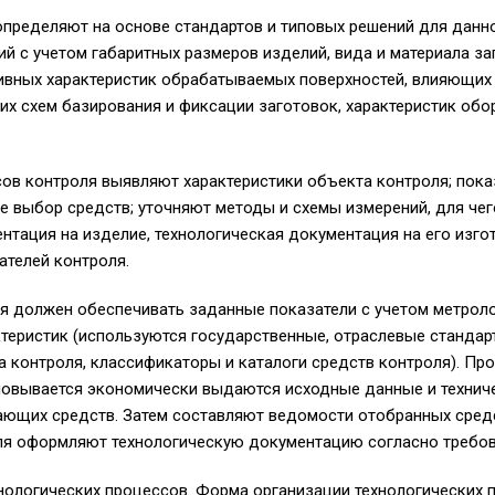
пределяют на основе стандартов и типовых решений для данн
ий с учетом габаритных размеров изделий, вида и материала за
ивных характеристик обрабатываемых поверхностей, влияющих
ких схем базирования и фиксации заготовок, характеристик об
ов контроля выявляют характеристики объекта контроля; пока
 выбор средств; уточняют методы и схемы измерений, для чег
нтация на изделие, технологическая документация на его изгот
ателей контроля.
я должен обеспечивать заданные показатели с учетом метроло
теристик (используются государственные, отраслевые стандар
а контроля, классификаторы и каталоги средств контроля). П
новывается экономически выдаются исходные данные и технич
ющих средств. Затем составляют ведомости отобранных средс
ля оформляют технологическую документацию согласно требов
ологических процессов. Форма организации технологических 