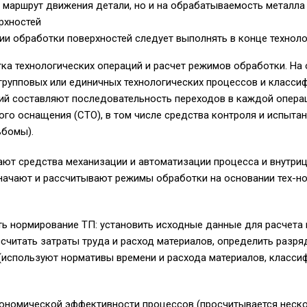
а маршрут движения детали, но и на обрабатываемость металла
рхностей
и обработки поверхностей следует выполнять в конце технол
ка технологических операций и расчет режимов обработки. На
групповых или единичных технологических процессов и класси
ий составляют последовательность переходов в каждой опера
ого оснащения (СТО), в том числе средства контроля и испыта
ьбомы).
ают средства механизации и автоматизации процесса и внутри
начают и рассчитывают режимы обработки на основании тех-н
 нормирование ТП: установить исходные данные для расчета 
ссчитать затраты труда и расход материалов, определить разря
(используют нормативы времени и расхода материалов, класс
кономической эффективности процессов (просчитывается неско