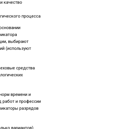
 и качество
огического процесса
 основании
фикатора
ции, выбирают
ний (используют
цеховые средства
ологических
норм времени и
д работ и профессии
ификаторы разрядов
лько вариантов)