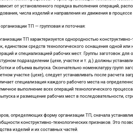
ависит от установленного порядка выполнения операций, расп
дования, числа изделий и направления их движения в процессе
рганизации ТП — групповая и поточная:
рганизации ТП характеризуется однородностью конструктивно-
к, единством средств технологического оснащения одной или 
ераций и специализацией рабочих мест. Группы заготовок для 
турном подразделении (цехе, участке и т. д.) должны устанавл
отки и объема выпуска. Окончательно номенклатуру групп за
етном участке (цехе), следует устанавливать после расчета за
личает специализация каждого рабочего места на определенно
тмичное выполнение всех операций технологического процесса
выпуска и размещение рабочих мест в последовательности, ст
ров, определяющих форму организации ТП, сначала устанавли
 общности конструктивно-технологических признаков. Это позв
дства изделий и их составных частей.