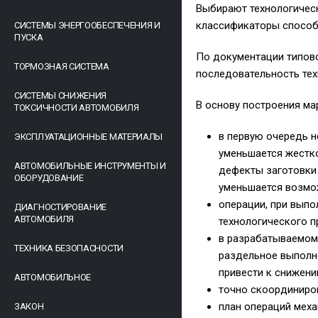
Выбирают технологическ
классификаторы способ
СИСТЕМЫ ЭНЕРГООБЕСПЕЧЕНИЯ И
ПУСКА
По документации типово
ТОРМОЗНАЯ СИСТЕМА
последовательность тех
СИСТЕМЫ СНИЖЕНИЯ
В основу построения м
ТОКСИЧНОСТИ АВТОМОБИЛЯ
в первую очередь н
ЭКСПЛУАТАЦИОННЫЕ МАТЕРИАЛЫ
уменьшается жестко
АВТОМОБИЛЬНЫЕ ИНСТРУМЕНТЫ И
дефекты заготовки 
ОБОРУДОВАНИЕ
уменьшается возмо
операции, при выпо
ДИАГНОСТИРОВАНИЕ
АВТОМОБИЛЯ
технологического 
в разрабатываемом
ТЕХНИКА БЕЗОПАСНОСТИ
раздельное выполне
привести к снижен
АВТОМОБИЛЬНОЕ
точно скоординиро
план операций меха
ЗАКОН