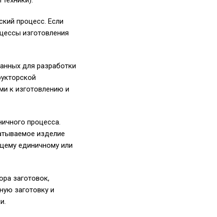
техники).
кий процесс. Если
оцессы изготовления
данных для разработки
рукторской
ми к изготовлению и
ничного процесса.
батываемое изделие
ющему единичному или
ора заготовок,
ную заготовку и
и.