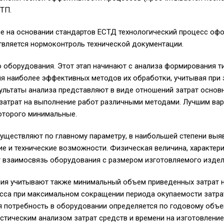
ТП.
е на основании стандартов ЕСТД технологический процесс оф
вляется нормоконтроль технической документации.
 оборудования. Этот этап начинают с анализа формирования т
я наиболее эффективных методов их обработки, учитывая при 
ультаты анализа представляют в виде отношений затрат основ
затрат на выполнение работ различными методами. Лучшим вари
оторого минимальные.
уществляют по главному параметру, в наибольшей степени вы
е и технические возможности. Физическая величина, характе
т взаимосвязь оборудования с размером изготовляемого издел
ия учитывают также минимальный объем приведенных затрат 
сса при максимальном сокращении периода окупаемости затра
 потребность в оборудовании определяется по годовому объе
стическим анализом затрат средств и времени на изготовлени