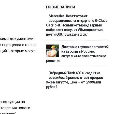
НОВЫЕ ЗАПИСИ
Mercedes-Benz готовит
возвращение легендарного G-Class
Cabriolet. Новый четырехдверный
кабриолет получит V8 мощностью
почти 600 лошадиных сил
скими документами
кт процесса с целью
Доставка грузов и запчастей
аций, которые могут
из Европы в Россию:
актуальные логистические
решения
Гибридный Tank 400 выходит на
российский рынок: старт продаж
уже в августе, цена — от 6,999 млн
рублей
онструкции на
отовления нового