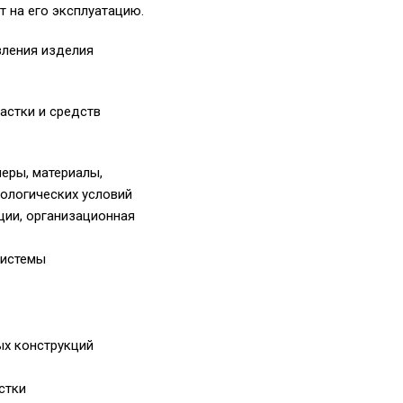
 на его эксплуатацию.
вления изделия
астки и средств
еры, материалы,
нологических условий
ции, организационная
системы
ых конструкций
стки