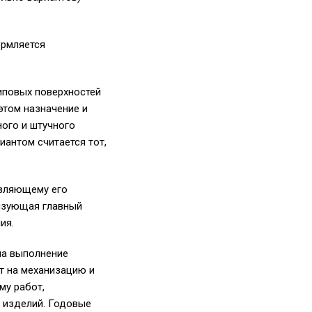
ормляется
иповых поверхностей
этом назначение и
ного и штучного
антом считается тот,
являющему его
ризующая главный
ия.
на выполнение
т на механизацию и
му работ,
е изделий. Годовые