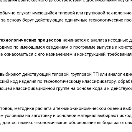
вования выпускаемого (в соответствии с достижениями науки и 
обычно служит имеющийся типовой или групповой технологичес
о за основу берут действующие единичные технологические пр
 технологических процессов
начинается с анализа исходных 
ходимо по имеющимся сведениям о программе выпуска и конст
е ознакомиться с его назначением и конструкцией, требования
выбирают действующий типовой, групповой ТП или аналог еди
ский код изделия по технологическому классификатору, обра
ующей классификационной группе на основе кода и к действу
товок, методике расчета и технико-экономической оценки выб
им условиям на заготовку и основной материал выбирают исход
, дается технико-экономическое обоснование выбора заготовк