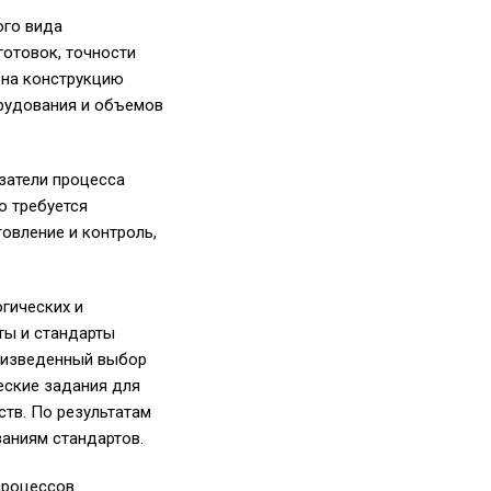
ого вида
готовок, точности
 на конструкцию
орудования и объемов
затели процесса
о требуется
овление и контроль,
гических и
ты и стандарты
роизведенный выбор
еские задания для
тв. По результатам
аниям стандартов.
процессов