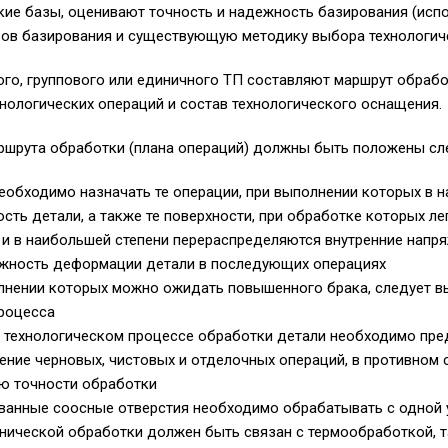
ие базы, оценивают точность и надежность базирования (исп
ов базирования и существующую методику выбора технологиче
го, группового или единичного ТП составляют маршрут обраб
нологических операций и состав технологического оснащения.
аршрута обработки (плана операций) должны быть положены с
еобходимо назначать те операции, при выполнении которых в 
сть детали, а также те поверхности, при обработке которых л
и в наибольшей степени перераспределяются внутренние напряж
жность деформации детали в последующих операциях
лнении которых можно ожидать повышенного брака, следует в
процесса
 технологическом процессе обработки детали необходимо пре
ние черновых, чистовых и отделочных операций, в противном 
ию точности обработки
ванные соосные отверстия необходимо обрабатывать с одной 
нической обработки должен быть связан с термообработкой, т