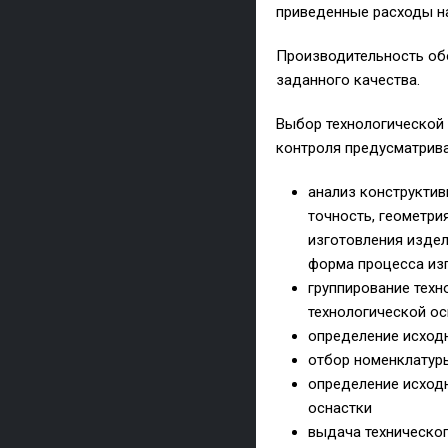
приведенные расходы на
Производительность об
заданного качества.
Выбор технологической 
контроля предусматрив
анализ конструктив
точность, геометрия
изготовления издел
форма процесса изго
группирование тех
технологической о
определение исходн
отбор номенклатур
определение исходн
оснастки
выдача техническог