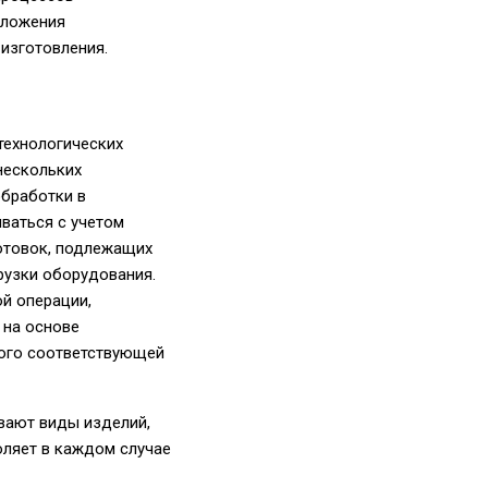
оложения
 изготовления.
технологических
нескольких
обработки в
иваться с учетом
готовок, подлежащих
грузки оборудования.
й операции,
 на основе
рого соответствующей
вают виды изделий,
оляет в каждом случае