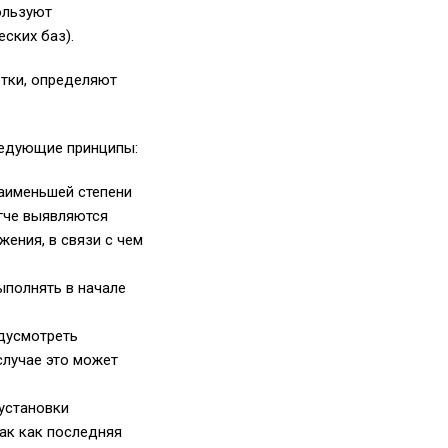
ользуют
ских баз).
отки, определяют
ледующие принципы:
наименьшей степени
егче выявляются
ения, в связи с чем
ыполнять в начале
дусмотреть
случае это может
установки
ак как последняя