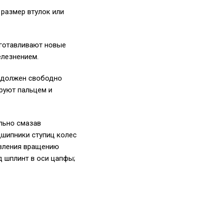
размер втулок или
зготавливают новые
елезнением.
к должен свободно
руют пальцем и
льно смазав
дшипники ступиц колес
ивления вращению
д шплинт в оси цапфы;