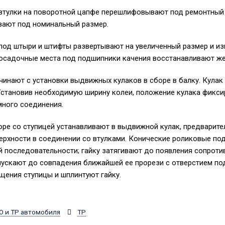
втулки на поворотной цапфе перешлифовывают под ремонтный 
вают под номинальный размер.
под штыри и штифты развертывают на увеличенный размер и и
Посадочные места под подшипники качения восстанавливают ж
чинают с установки выдвижных кулаков в сборе в балку. Кула
Установив необходимую ширину колеи, положение кулака фикси
много соединения.
ре со ступицей устанавливают в выдвижной кулак, предварите
рхности в соединении со втулками. Конические роликовые по
 последовательности; гайку затягивают до появления сопрот
тпускают до совпадения ближайшей ее прорези с отверстием по
щения ступицы и шплинтуют гайку.
О и ТР автомобиля
ТР