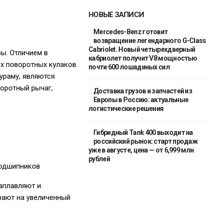
НОВЫЕ ЗАПИСИ
Mercedes-Benz готовит
возвращение легендарного G-Class
Cabriolet. Новый четырехдверный
вы. Отличием в
кабриолет получит V8 мощностью
х поворотных кулаков.
почти 600 лошадиных сил
ураму, являются
оротный рычаг,
Доставка грузов и запчастей из
Европы в Россию: актуальные
логистические решения
Гибридный Tank 400 выходит на
российский рынок: старт продаж
уже в августе, цена — от 6,999 млн
рублей
подшипников
аплавляют и
вают на увеличенный