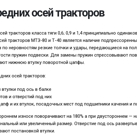
едних осей тракторов
ей тракторов класса тяги 0,6; 0,9 и 1,4 принципиально одинако
сей тракторов МТЗ-80 и Т-40 является наличие подпрессоренны
 по неровностям резкие толчки и удары, передающиеся на пол
гости пружин подвески. Для замены пружин спрессовывают пов
ают нижнюю втулку поворотной цапфы.
дних осей тракторов:
 втулки под ось в балке
тов и отверстий под них
апф и их втулок, посадочных мест под подшипники качения и 
ороннем износе поворачивают на 180% а при двустороннем — н
альный или увеличенный размер. Отверстие под ось разверты
вают постановкой втулки.