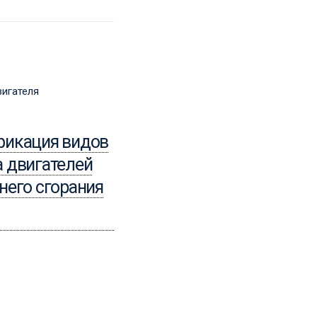
15.04.2024
Организация
фикация видов
ремонтных работ
 двигателей
двигателя
него сгорания
Читать