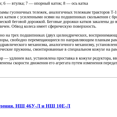
; 6 — втулка; 7 — опорный каток; 8 — ось катка
 рамы гусеничных тележек, аналогичных тележкам тракторов Т-
ных катков с усиленными осями на подшипниках скольжения с бр
еской беговой дорожкой. Беговые дорожки катков закалены до 
личен. Обвод колеса имеет сферическую поверхность.
влено на трех подшипниках (двух цилиндрических, воспринимаю
 опоры, свободно перемещающиеся по направляющим планкам ра
дравлического механизма, аналогичного механизму, установлен
ические пружины, смонтированные в специальном кожухе на рам
ор — удлинен вал, установлена проставка в кожухе редуктора, в
менены скорости движения его агрегата путем изменения переда
пеления. НШ 46У-Л и НШ 10Е-Л