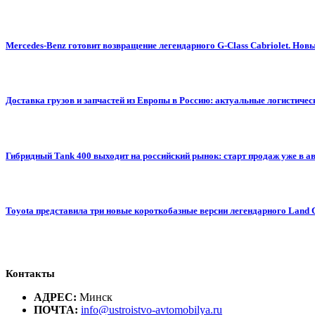
Mercedes-Benz готовит возвращение легендарного G-Class Cabriolet. Н
Доставка грузов и запчастей из Европы в Россию: актуальные логистиче
Гибридный Tank 400 выходит на российский рынок: старт продаж уже в авг
Toyota представила три новые короткобазные версии легендарного Land 
Контакты
АДРЕС:
Минск
ПОЧТА:
info@ustroistvo-avtomobilya.ru