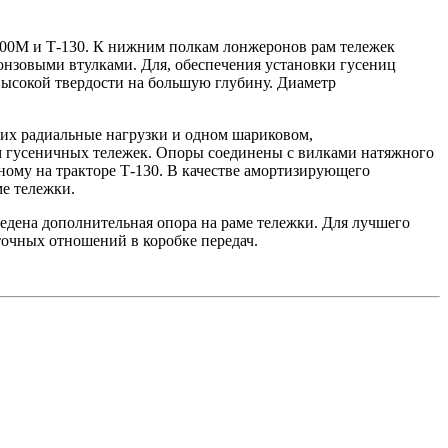
100М и Т-130. К нижним полкам лонжеронов рам тележек
онзовыми втулками. Для, обеспечения установки гусениц
высокой твердости на большую глубину. Диаметр
щих радиальные нагрузки и одном шариковом,
м гусеничных тележек. Опоры соединены с вилками натяжного
ному на тракторе Т-130. В качестве амортизирующего
е тележки.
ведена дополнительная опора на раме тележки. Для лучшего
точных отношений в коробке передач.