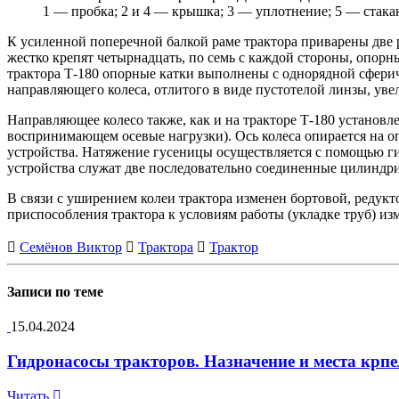
1 — пробка; 2 и 4 — крышка; 3 — уплотнение; 5 — стакан
К усиленной поперечной балкой раме трактора приварены две
жестко крепят четырнадцать, по семь с каждой стороны, опор
трактора Т-180 опорные катки выполнены с однорядной сферич
направляющего колеса, отлитого в виде пустотелой линзы, уве
Направляющее колесо также, как и на тракторе Т-180 устано
воспринимающем осевые нагрузки). Ось колеса опирается на
устройства. Натяжение гусеницы осуществляется с помощью ги
устройства служат две последовательно соединенные цилиндр
В связи с уширением колеи трактора изменен бортовой, редукт
приспособления трактора к условиям работы (укладке труб) из
Семёнов Виктор
Трактора
Трактор
Записи по теме
15.04.2024
Гидронасосы тракторов. Назначение и места кр
Читать