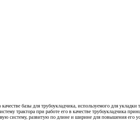
в качестве базы для трубоукладчика, используемого для укладки
 систему трактора при работе его в качестве трубоукладчика пр
овую систему, развитую по длине и ширине для повышения его у