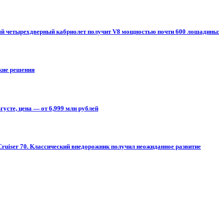
овый четырехдверный кабриолет получит V8 мощностью почти 600 лошадины
ские решения
усте, цена — от 6,999 млн рублей
Cruiser 70. Классический внедорожник получил неожиданное развитие