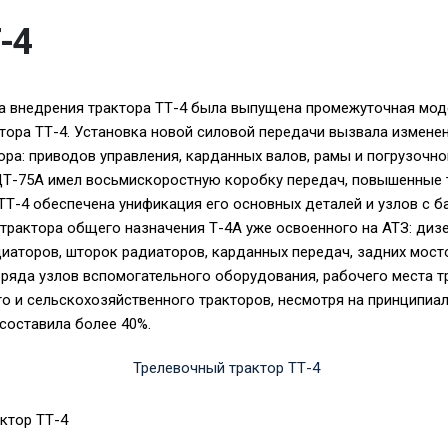
-4
па внедрения трактора ТТ-4 была выпущена промежуточная мод
тора ТТ-4. Установка новой силовой передачи вызвала изменен
ора: приводов управления, карданных валов, рамы и погрузочно
ДТ-75А имел восьмискоростную коробку передач, повышенные т
ТТ-4 обеспечена унификация его основных деталей и узлов с 
трактора общего назначения Т-4А уже освоенного на АТЗ: дизе
иаторов, шторок радиаторов, карданных передач, задних мост
ряда узлов вспомогательного оборудования, рабочего места т
о и сельскохозяйственного тракторов, несмотря на принципиал
составила более 40%.
актор ТТ-4