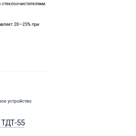
 стеклоочистителями.
авляет 20—25% при
15.04.2024
 ТДТ-55
Трактор ЛХТ-55