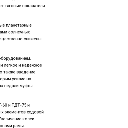
ет тяговые показатели
тые планетарные
зами солнечных
существенно снижены
 оборудованием.
и легкое и надежное
о также введение
торым усилие на
на педали муфты
-60 и ТДТ-75 и
ых элементов ходовой
Увеличение колеи
ронами рамы,