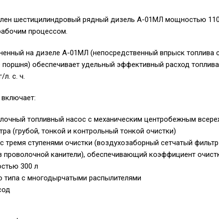
влен шестицилиндровый рядный дизель А-01МЛ мощностью 110 л
абочим процессом.
ненный на дизеле А-01МЛ (непосредственный впрыск топлива с
 поршня) обеспечивает удельный эффективный расход топлива
л. с. ч.
 включает:
лочный топливный насос с механическим центробежным всер
тра (грубой, тонкой и контрольный тонкой очистки)
с тремя ступенями очистки (воздухозаборный сетчатый фильтр
з проволочной канители), обеспечивающий коэффициент очистк
остью 300 л
о типа с многодырчатыми распылителями
сод