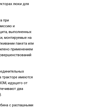
укторах люки для
а при
миссию и
щита, выполненных
ки, монтируемые на
лкивании пакета или
силено применением
совершенствований
оединительных
а тракторе имеются
ВОМ, идущего от
спечивают два
.
абина с распашными