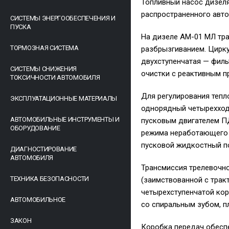
Топливный насос дизеля
распространенного авт
СИСТЕМЫ ЭНЕРГООБЕСПЕЧЕНИЯ И
ПУСКА
На дизеле АМ-01 МЛ тра
ТОРМОЗНАЯ СИСТЕМА
разбрызгиванием. Цирк
двухступенчатая — филь
СИСТЕМЫ СНИЖЕНИЯ
очистки с реактивным п
ТОКСИЧНОСТИ АВТОМОБИЛЯ
Для регулирования теп
ЭКСПЛУАТАЦИОННЫЕ МАТЕРИАЛЫ
однорядный четырехход
АВТОМОБИЛЬНЫЕ ИНСТРУМЕНТЫ И
пусковым двигателем ПД
ОБОРУДОВАНИЕ
режима неработающего д
пусковой жидкостный п
ДИАГНОСТИРОВАНИЕ
АВТОМОБИЛЯ
Трансмиссия трелевочно
ТЕХНИКА БЕЗОПАСНОСТИ
(заимствованной с трак
четырехступенчатой кор
АВТОМОБИЛЬНОЕ
со спиральным зубом, п
ЗАКОН
Коробка передач обеспе