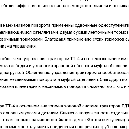
ет более эффективно использовать мощность дизеля и повыша
стве механизмов поворота применены сдвоенные одноступенча
авливающимися сателлитами, двумя сухими ленточными тормо
новочными тормозами. Благодаря применению сухих тормозов 
низма управления.
 облегчено управление трактором ТТ-4 и его технологическим
моза лебедки и установка храповой обгонной муфты обеспечил
д нагрузкой. Облегчению управления трактором способствовал
ения механизмами поворота и муфтой сцепления, благодаря ко
мозами планетарных механизмов поворота снижено, до 5 кгс и 
ра ТТ-4 в основном аналогична ходовой системе тракторов ТДТ
о основным узлам и деталям. Снижена напряженность отдельн
 а также повышена износостойкость деталей катков и гусениц. 
ло возможность усилить соединения поперечных труб с лонже