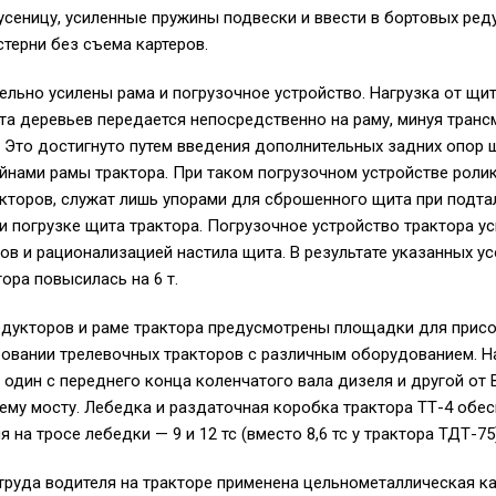
усеницу, усиленные пружины подвески и ввести в бортовых ред
терни без съема картеров.
ельно усилены рама и погрузочное устройство. Нагрузка от щит
та деревьев передается непосредственно на раму, минуя транс
 Это достигнуто путем введения дополнительных задних опор 
йнами рамы трактора. При таком погрузочном устройстве роли
кторов, служат лишь упорами для сброшенного щита при подта
 погрузке щита трактора. Погрузочное устройство трактора у
ов и рационализацией настила щита. В результате указанных у
ора повысилась на 6 т.
едукторов и раме трактора предусмотрены площадки для прис
ровании трелевочных тракторов с различным оборудованием. Н
один с переднего конца коленчатого вала дизеля и другой от 
ему мосту. Лебедка и раздаточная коробка трактора ТТ-4 обе
 на тросе лебедки — 9 и 12 тс (вместо 8,6 тс у трактора ТДТ-75)
труда водителя на тракторе применена цельнометаллическая к