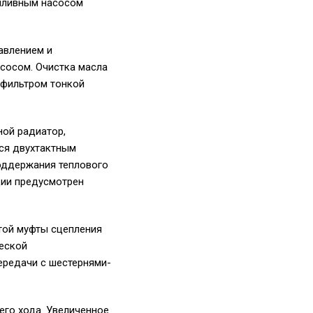
опливным насосом
авлением и
сосом. Очистка масла
 фильтром тонкой
ой радиатор,
ся двухтактным
оддержания теплового
ции предусмотрен
той муфты сцепления
ческой
ередачи с шестернями-
его хода. Увеличенное