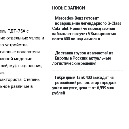
НОВЫЕ ЗАПИСИ
Mercedes-Benz готовит
возвращение легендарного G-Class
Cabriolet. Новый четырехдверный
ель ТДТ-75А с
кабриолет получит V8 мощностью
ие отдельных узлов и
почти 600 лошадиных сил
го устройства.
яговые показатели.
Доставка грузов и запчастей из
Европы в Россию: актуальные
базовой моделью
логистические решения
лей, муфт сцепления,
ов,
Гибридный Tank 400 выходит на
ракториста. Степень
российский рынок: старт продаж
ьное различие в
уже в августе, цена — от 6,999 млн
рублей