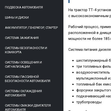
ПОДВЕСКА АВТОМОБИЛЯ
На трактор ТТ-4 устано
с высокоэкономичным р
ШИНЫ И ДИСКИ
Рабочий процесс, приме
АККУМУЛЯТОР, ГЕНЕРАТОР, СТАРТЕР
расположенной в днище
СИСТЕМА ЗАЖИГАНИЯ
мощности не более 185 г/
СИСТЕМЫ БЕЗОПАСНОСТИ И
Система питания дизеля
КОМФОРТА
шестиплунжерный б
СИСТЕМЫ ОСВЕЩЕНИЯ И
три топливных филь
СИГНАЛИЗАЦИИ
воздухоочиститель 
СИСТЕМЫ ПАССИВНОЙ
мультициклонный и
БЕЗОПАСНОСТИ АВТОМОБИЛЯ
топливный бак емк
форсунки закрытог
СИСТЕМЫ ОХЛАЖДЕНИЯ
АВТОМОБИЛЯ
подкачивающий на
трубопроводы
СИСТЕМЫ СМАЗКИ ДВИГАТЕЛЯ
АВТОМОБИЛЯ