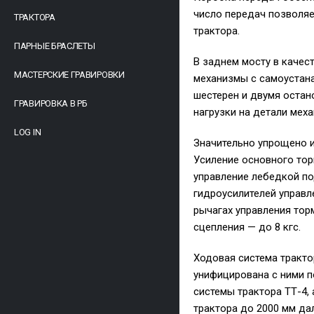
число передач позволя
ТРАКТОРА
трактора.
ПАРНЫЕ БРАСЛЕТЫ
В заднем мосту в каче
МАСТЕРСКИЕ ГРАВИРОВКИ
механизмы с самоустан
шестерен и двумя оста
ГРАВИРОВКА В РБ
нагрузки на детали меха
LOG IN
Значительно упрощено и
Усиление основного тор
управление лебедкой по
гидроусилителей управл
рычагах управления тор
сцепления — до 8 кгс.
Ходовая система тракто
унифицирована с ними п
системы трактора ТТ-4,
трактора до 2000 мм да