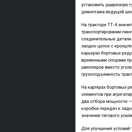
установить уширенную г
демонтажа ведущей шес
На тракторе ТТ-4 значит
транспортировании паке
соединительные детали.
заодно целое с кронште
карьерах бортовых реду
временными опорами при
швеллеров вместо уголк
грузоподъемность тракт
На картерах бортовых р
элементов при агрегати
два отбора мощности — 
коробки передач к задн
значения тягового усилия
Для улучшения условий 