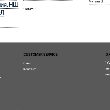
Читать
ния. НШ
Читать
-Л
CUSTOMER SERVICE
О 
"У
О нас
ав
Контакты
ин
ru