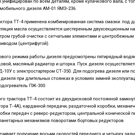
 унифицирован по всем деталям, кроме кулачкового вала, с т
омобильного дизеля АМ-01 ЯМЭ-236.
ктора ТТ-4 применена комбинированная система смазки: под д
уляция масла осуществляется шестеренным двухсекционным на
тром грубой очистки с сетчатыми элементами и центробежным
риводом (центрифугой).
лового режима работы дизеля предусмотрены пятирядный водян
овой, масляный радиатор и шторка. Пуск дизеля осуществляет
-10У с электростартером СТ-350. Для подогрева дизеля или п
изеля при длительных стоянках в условиях зимней эксплуата
одогреватель ПЖ-300.
го трактора ТТ-4 состоит из двухдисковой постоянной замкну
тора Т-4А), карданной передачи, раздаточной коробки, механи
обки передач с реверс-редуктором, центральной конической п
ланетарных механизмов поворотами бортовых редукторов.
чивает получение восьми скоростей переднего и четырех задн