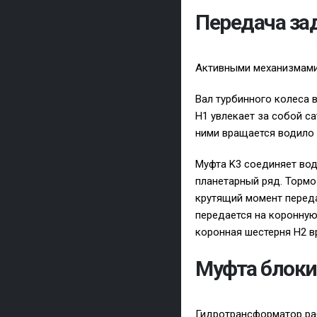
Передача за
Активными механизмами 
Вал турбинного колеса 
H1 увлекает за собой с
ними вращается водило 
Муфта K3 соединяет вод
планетарный ряд. Тормо
крутящий момент переда
передается на коронную
коронная шестерня H2 в
Муфта блоки
Гидротрансформатор ра