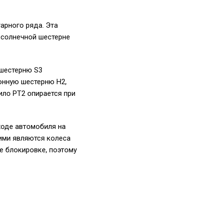
арного ряда. Эта
 солнечной шестерне
 шестерню S3
онную шестерню H2,
ло PT2 опирается при
ходе автомобиля на
ими являются колеса
е блокировке, поэтому