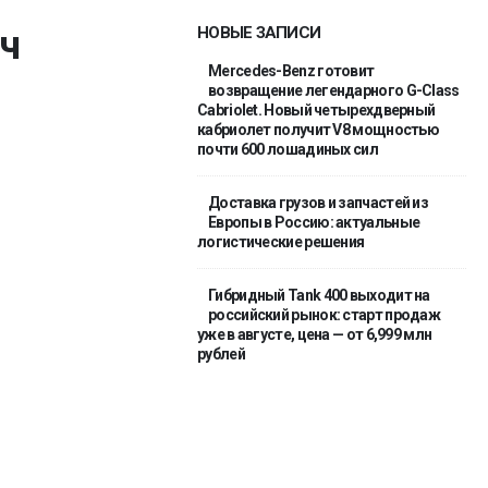
ач
НОВЫЕ ЗАПИСИ
Mercedes-Benz готовит
возвращение легендарного G-Class
Cabriolet. Новый четырехдверный
кабриолет получит V8 мощностью
почти 600 лошадиных сил
Доставка грузов и запчастей из
Европы в Россию: актуальные
логистические решения
Гибридный Tank 400 выходит на
российский рынок: старт продаж
уже в августе, цена — от 6,999 млн
рублей