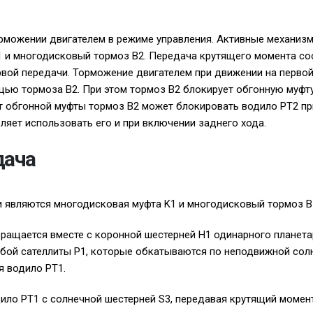
рможении двигателем в режиме управления. Активные механиз
 и многодисковый тормоз B2. Передача крутящего момента соо
вой передачи. Торможение двигателем при движении на перво
ью тормоза B2. При этом тормоз B2 блокирует обгонную муфту 
от обгонной муфты тормоз B2 может блокировать водило PT2 п
ляет использовать его и при включении заднего хода.
дача
 являются многодисковая муфта K1 и многодисковый тормоз B
вращается вместе с коронной шестерней H1 одинарного планета
обой сателлиты P1, которые обкатываются по неподвижной сол
я водило PT1.
ило PT1 с солнечной шестерней S3, передавая крутящий момен