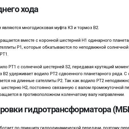
днего хода
являются многодисковая муфта К3 и тормоз В2.
вращается вместе с коронной шестерней H1 одинарного планета
ателлиты P1, которые обкатываются по неподвижной солнечной 
PT1.
ило PT1 с солнечной шестерней S2, передавая крутящий момен
з B2 удерживает водило PT2 сдвоенного планетарного ряда. С
ется на длинные сателлиты P2. Так как водило PT2 неподвижн
 шестерню H2, постоянно связанную с валом промежуточной пе
ращается в противоположном коленчатому валу направлении.
ровки гидротрансформатора (МБ
ботает по принципу гидродинамической передачи, поэтому пер