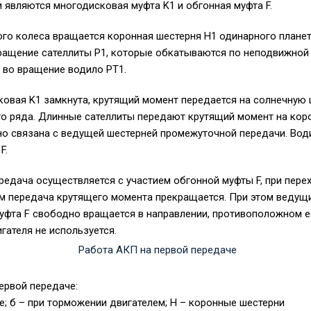
являются многодисковая муфта K1 и обгонная муфта F.
ого колеса вращается коронная шестерня H1 одинарного планет
ращение сателлиты P1, которые обкатываются по неподвижной
я во вращение водило PT1.
ковая K1 замкнута, крутящий момент передается на солнечную
о ряда. Длинные сателлиты передают крутящий момент на кор
о связана с ведущей шестерней промежуточной передачи. Води
F.
ередача осуществляется с участием обгонной муфты F, при пере
м передача крутящего момента прекращается. При этом ведущ
уфта F свободно вращается в направлении, противоположном е
гателя не используется.
ервой передаче:
е; б – при торможении двигателем; Н – коронные шестерни