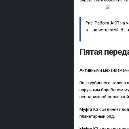
зацеплении короткие са
Рис. Работа АКП на ч
а – на четвертой; б –
Пятая перед
Активными механизмами
Вал турбинного колеса 
наружным барабаном муф
неподвижной солнечной 
Муфта K3 соединяет вод
планетарный ряд.