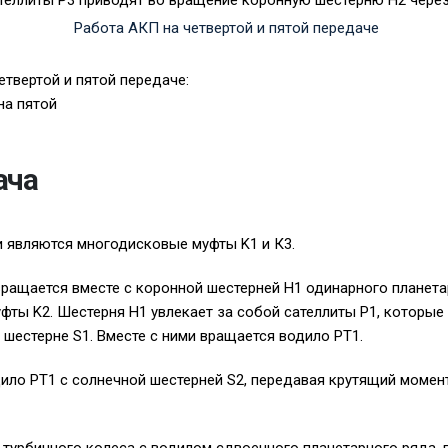
теллиты P3 приводят во вращение коронную шестерню H2 через
етвертой и пятой передаче:
 на пятой
ача
 являются многодисковые муфты K1 и К3.
вращается вместе с коронной шестерней H1 одинарного планета
ты K2. Шестерня H1 увлекает за собой сателлиты P1, которые
шестерне S1. Вместе с ними вращается водило PT1.
ило PT1 с солнечной шестерней S2, передавая крутящий момен