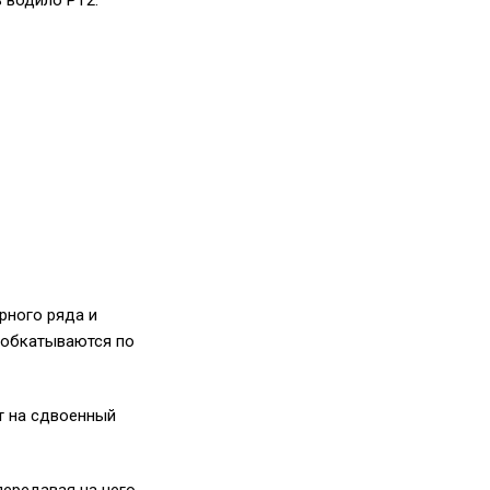
 водило PT2.
рного ряда и
 обкатываются по
т на сдвоенный