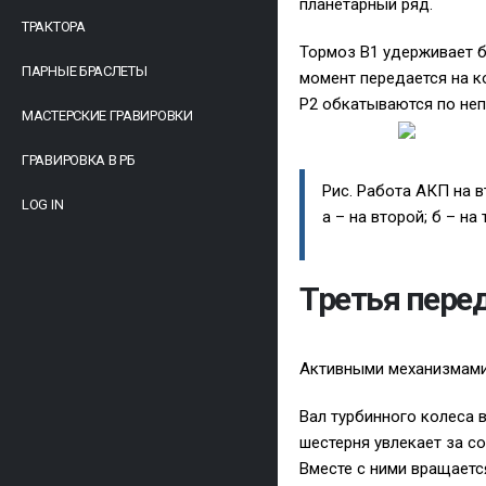
планетарный ряд.
ТРАКТОРА
Тормоз B1 удерживает 
ПАРНЫЕ БРАСЛЕТЫ
момент передается на к
P2 обкатываются по неп
МАСТЕРСКИЕ ГРАВИРОВКИ
ГРАВИРОВКА В РБ
Рис. Работа АКП на в
LOG IN
а – на второй; б – на
Третья пере
Активными механизмами
Вал турбинного колеса 
шестерня увлекает за с
Вместе с ними вращаетс