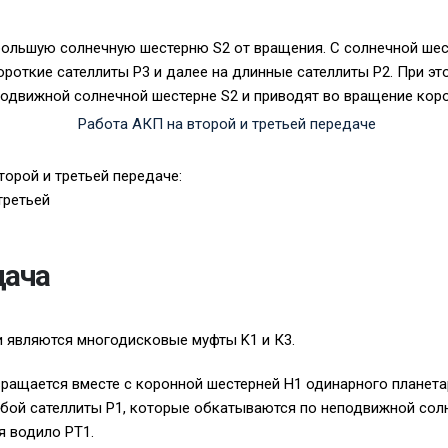
большую солнечную шестерню S2 от вращения. С солнечной шес
ороткие сателлиты P3 и далее на длинные сателлиты P2. При э
одвижной солнечной шестерне S2 и приводят во вращение кор
торой и третьей передаче:
 третьей
дача
 являются многодисковые муфты K1 и К3.
вращается вместе с коронной шестерней H1 одинарного планета
обой сателлиты P1, которые обкатываются по неподвижной сол
я водило PT1.