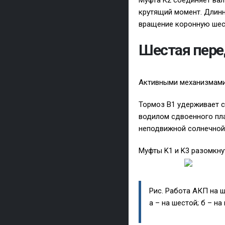
Муфта K2 соединяет вал
крутящий момент. Длинн
вращение коронную шес
Шестая пере
Активными механизмами 
Тормоз B1 удерживает с
водилом сдвоенного пла
неподвижной солнечной 
Муфты K1 и K3 разомкну
Рис. Работа АКП на ш
а – на шестой; б – н