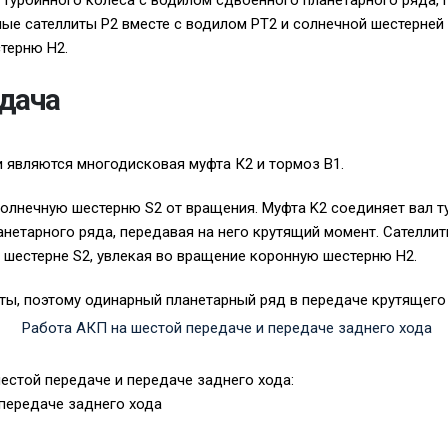
 турбинного колеса с водилом сдвоенного планетарного ряда, 
ые сателлиты P2 вместе с водилом PT2 и солнечной шестерней 
терню H2.
дача
являются многодисковая муфта К2 и тормоз В1.
олнечную шестерню S2 от вращения. Муфта K2 соединяет вал т
нетарного ряда, передавая на него крутящий момент. Сателли
шестерне S2, увлекая во вращение коронную шестерню H2.
ты, поэтому одинарный планетарный ряд в передаче крутящего 
естой передаче и передаче заднего хода:
а передаче заднего хода