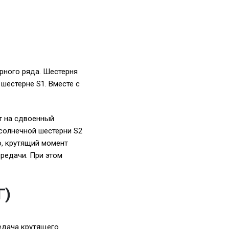
рного ряда. Шестерня
шестерне S1. Вместе с
т на сдвоенный
 солнечной шестерни S2
о, крутящий момент
редачи. При этом
Г)
едача крутящего