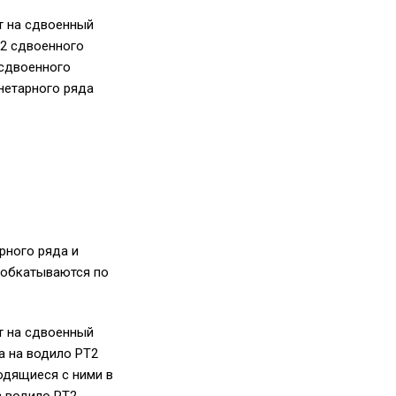
т на сдвоенный
S2 сдвоенного
 сдвоенного
анетарного ряда
рного ряда и
 обкатываются по
т на сдвоенный
а на водило PT2
одящиеся с ними в