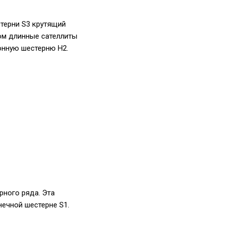
терни S3 крутящий
том длинные сателлиты
онную шестерню H2.
рного ряда. Эта
нечной шестерне S1.