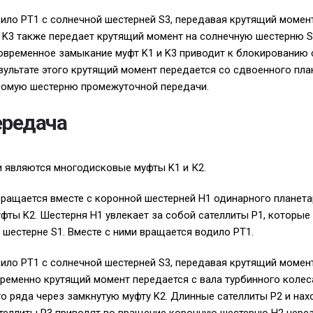
ило PT1 с солнечной шестерней S3, передавая крутящий момен
 K3 также передает крутящий момент на солнечную шестерню 
овременное замыкание муфт K1 и K3 приводит к блокированию
езультате этого крутящий момент передается со сдвоенного пл
домую шестерню промежуточной передачи.
ередача
 являются многодисковые муфты K1 и К2.
вращается вместе с коронной шестерней H1 одинарного планета
ты K2. Шестерня H1 увлекает за собой сателлиты P1, которые
шестерне S1. Вместе с ними вращается водило PT1.
ило PT1 с солнечной шестерней S3, передавая крутящий момен
ременно крутящий момент передается с вала турбинного колес
о ряда через замкнутую муфту K2. Длинные сателлиты P2 и нах