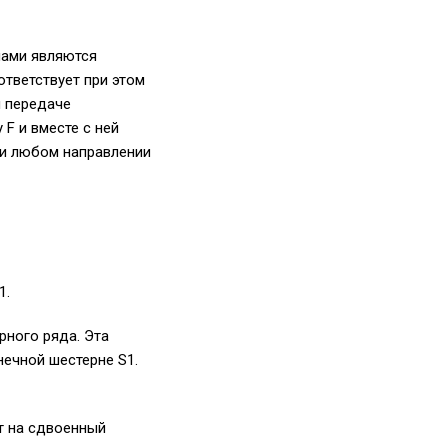
мами являются
тветствует при этом
й передаче
F и вместе с ней
ри любом направлении
1.
рного ряда. Эта
нечной шестерне S1.
т на сдвоенный