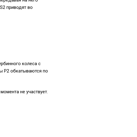
передавая на него
S2 приводят во
урбинного колеса с
ты P2 обкатываются по
момента не участвует.