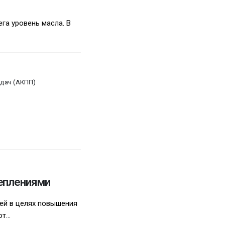
га уровень масла. В
дач (АКПП)
цеплениями
ей в целях повышения
...