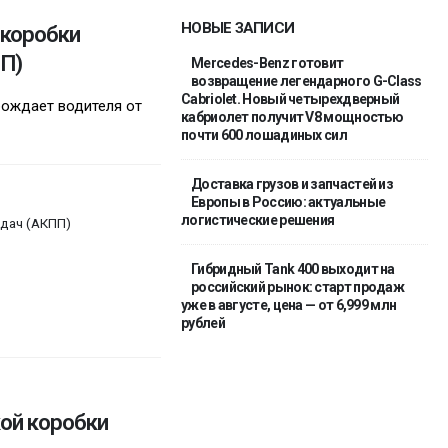
НОВЫЕ ЗАПИСИ
 коробки
П)
Mercedes-Benz готовит
возвращение легендарного G-Class
Cabriolet. Новый четырехдверный
ождает водителя от
кабриолет получит V8 мощностью
почти 600 лошадиных сил
Доставка грузов и запчастей из
Европы в Россию: актуальные
логистические решения
дач (АКПП)
Гибридный Tank 400 выходит на
российский рынок: старт продаж
уже в августе, цена — от 6,999 млн
рублей
ой коробки