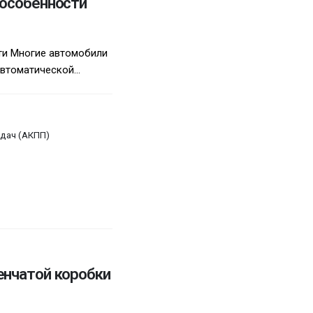
 особенности
ти Многие автомобили
томатической...
дач (АКПП)
енчатой коробки