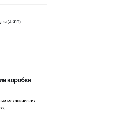
дач (АКПП)
ие коробки
нии механических
,...