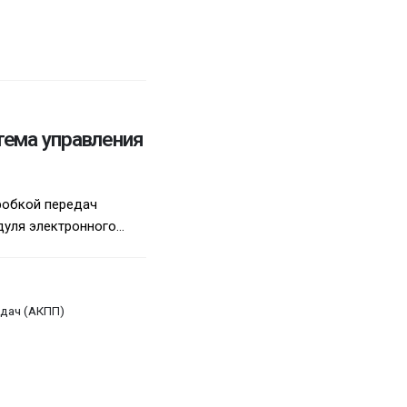
тема управления
робкой передач
уля электронного...
дач (АКПП)