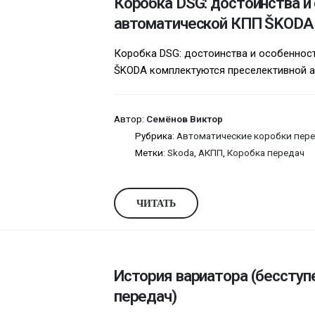
Коробка DSG: достоинства и
автоматической КПП ŠKODA
Коробка DSG: достоинства и особеннос
ŠKODA комплектуются преселективной ав
Автор:
Семёнов Виктор
Рубрика:
Автоматические коробки пере
Метки:
Skoda
,
АКПП
,
Коробка передач
ЧИТАТЬ
История вариатора (бесступ
передач)