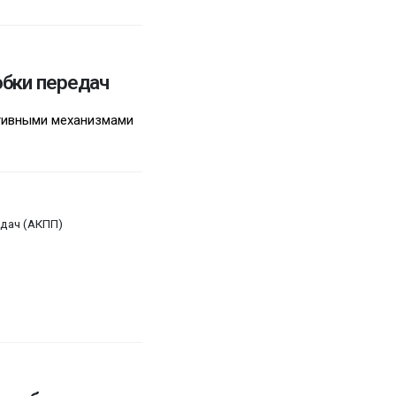
обки передач
тивными механизмами
дач (АКПП)