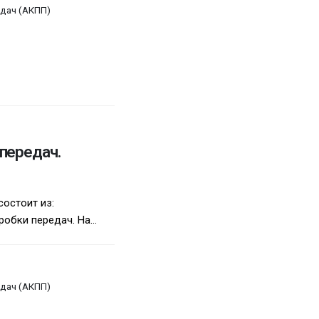
дач (АКПП)
передач.
остоит из:
обки передач. На...
дач (АКПП)