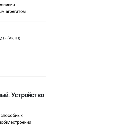
менения
 агрегатом...
дач (АКПП)
ый. Устройство
оспособных
омобилестроении