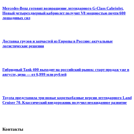
Mercedes-Benz готовит возвращение легендарного G-Class Cabriolet.
Новый четырехдверный кабриолет получит V8 мощностью почти 600
лошадиных сил
Доставка грузов и запчастей из Европы в Россию: актуальные
логистические решения
Гибридный Tank 400 выходит на российский рынок: старт продаж уже в
августе, цена — от 6,999 млн рублей
Toyota представила три новые короткобазные версии легендарного Land
Cruiser 70. Классический внедорожник получил неожиданное развитие
Контакты