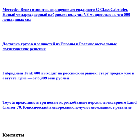
Mercedes-Benz готовит возвращение легендарного G-Class Cabriolet.
Новый четырехдверный кабриолет получит V8 мощностью почти 600
лошадиных сил
Доставка грузов и запчастей из Европы в Россию: актуальные
логистические решения
Гибридный Tank 400 выходит на российский рынок: старт продаж уже в
августе, цена — от 6,999 млн рублей
Toyota представила три новые короткобазные версии легендарного Land
Cruiser 70. Классический внедорожник получил неожиданное развитие
Контакты