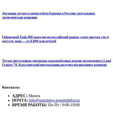
Доставка грузов и запчастей из Европы в Россию: актуальные
логистические решения
Гибридный Tank 400 выходит на российский рынок: старт продаж уже в
августе, цена — от 6,999 млн рублей
Toyota представила три новые короткобазные версии легендарного Land
Cruiser 70. Классический внедорожник получил неожиданное развитие
Контакты
АДРЕС:
Минск
ПОЧТА:
info@ustroistvo-avtomobilya.ru
ВРЕМЯ РАБОТЫ:
Пн-Пт / 9:00-19:00