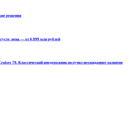
ские решения
усте, цена — от 6,999 млн рублей
Cruiser 70. Классический внедорожник получил неожиданное развитие