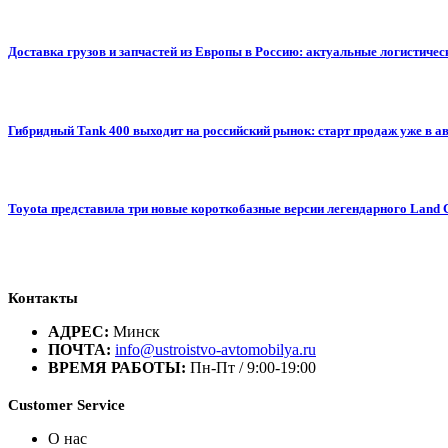
Доставка грузов и запчастей из Европы в Россию: актуальные логистиче
Гибридный Tank 400 выходит на российский рынок: старт продаж уже в авг
Toyota представила три новые короткобазные версии легендарного Land 
Контакты
АДРЕС:
Минск
ПОЧТА:
info@ustroistvo-avtomobilya.ru
ВРЕМЯ РАБОТЫ:
Пн-Пт / 9:00-19:00
Customer Service
О нас