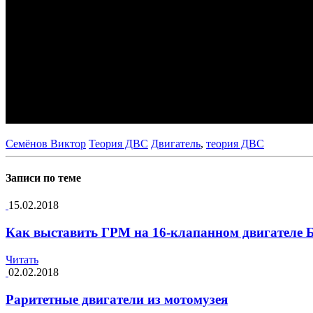
Семёнов Виктор
Теория ДВС
Двигатель
,
теория ДВС
Записи по теме
15.02.2018
Как выставить ГРМ на 16-клапанном двигателе 
Читать
02.02.2018
Раритетные двигатели из мотомузея