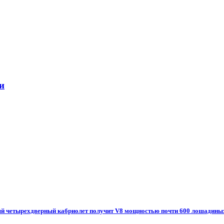
и
овый четырехдверный кабриолет получит V8 мощностью почти 600 лошадины