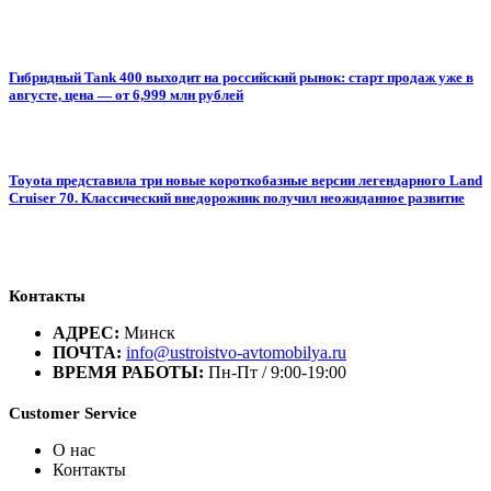
Гибридный Tank 400 выходит на российский рынок: старт продаж уже в
августе, цена — от 6,999 млн рублей
Toyota представила три новые короткобазные версии легендарного Land
Cruiser 70. Классический внедорожник получил неожиданное развитие
Контакты
АДРЕС:
Минск
ПОЧТА:
info@ustroistvo-avtomobilya.ru
ВРЕМЯ РАБОТЫ:
Пн-Пт / 9:00-19:00
Customer Service
О нас
Контакты