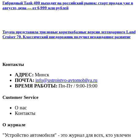
Гибридный Tank 400 выходит на российский рынок: старт продаж уже в
августе, цена — от 6,999 млн рублей
Toyota представила три новые короткобазные версии легендарного Land
Cruiser 70. Классический внедорожник получил неожиданное развитие
Контакты
АДРЕС:
Минск
ПОЧТА:
info@ustroistvo-avtomobilya.ru
ВРЕМЯ РАБОТЫ:
Пн-Пт / 9:00-19:00
Customer Service
О нас
Контакты
О журнале
"Устройство автомобиля" - это журнал для всех, кто увлечен