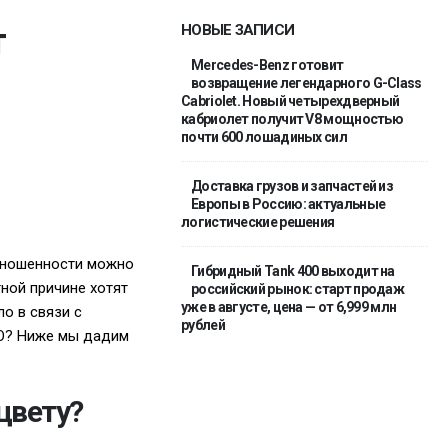
т
НОВЫЕ ЗАПИСИ
Mercedes-Benz готовит
возвращение легендарного G-Class
Cabriolet. Новый четырехдверный
кабриолет получит V8 мощностью
почти 600 лошадиных сил
Доставка грузов и запчастей из
Европы в Россию: актуальные
логистические решения
изношенности можно
Гибридный Tank 400 выходит на
ной причине хотят
российский рынок: старт продаж
уже в августе, цена — от 6,999 млн
о в связи с
рублей
СТО? Ниже мы дадим
цвету?