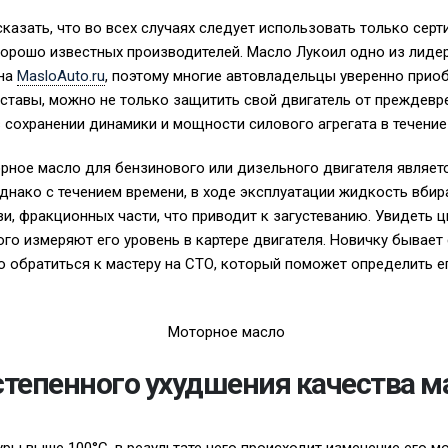
сказать, что во всех случаях следует использовать только сер
орошо известных производителей. Масло Лукоил одно из лиде
 на
MasloAuto.ru
, поэтому многие автовладельцы уверенно приоб
тавы, можно не только защитить свой двигатель от преждевре
 сохранении динамики и мощности силового агрегата в течение
ное масло для бензинового или дизельного двигателя являетс
днако с течением времени, в ходе эксплуатации жидкость вбира
зи, фракционных части, что приводит к загустеванию. Увидеть 
го измеряют его уровень в картере двигателя. Новичку бывае
но обратиться к мастеру на СТО, который поможет определить е
тепенного ухудшения качества м