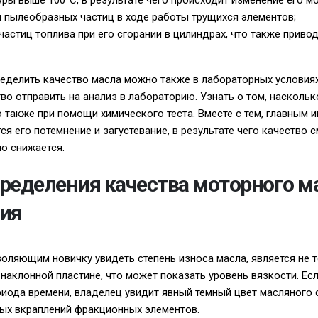
уры выше 100°С, в результате чего происходит изменение его м
и пылеобразных частиц в ходе работы трущихся элементов;
частиц топлива при его сгорании в цилиндрах, что также приво
ределить качество масла можно также в лабораторных условиях
во отправить на анализ в лабораторию. Узнать о том, наскольк
 также при помощи химического теста. Вместе с тем, главным
ся его потемнение и загустевание, в результате чего качество
о снижается.
ределения качества моторного м
ия
оляющим новичку увидеть степень износа масла, является не т
 наклонной пластине, что может показать уровень вязкости. Ес
риода времени, владелец увидит явный темный цвет масляного с
ных вкраплений фракционных элементов.