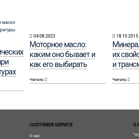
04.08.2023
18.10.2015
Моторное масло:
Минера
ических
каким оно бывает и
их свой
при
как его выбирать
и тран
турах
Читать
Читать
CUSTOMER SERVICE
О 
"У
О нас