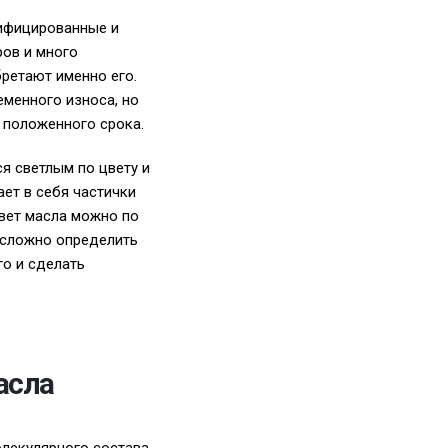
тифицированные и
ров и много
ретают именно его.
менного износа, но
 положенного срока.
я светлым по цвету и
ет в себя частички
цвет масла можно по
т сложно определить
го и сделать
асла