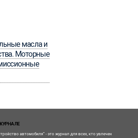
10.08.2014
льные масла и
Температура
ства. Моторные
моторного масла
смиссионные
Читать
ЖУРНАЛЕ
стройство автомобиля" - это журнал для всех, кто увлечен