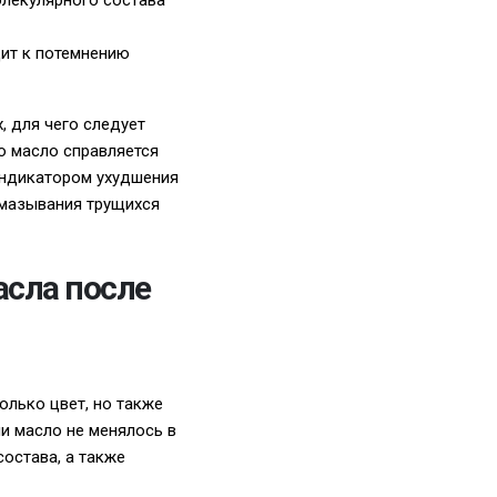
олекулярного состава
дит к потемнению
, для чего следует
о масло справляется
 индикатором ухудшения
 смазывания трущихся
асла после
олько цвет, но также
ли масло не менялось в
остава, а также