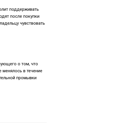
волит поддерживать
одят после покупки
владельцу чувствовать
вующего о том, что
е менялось в течение
ательной промывки