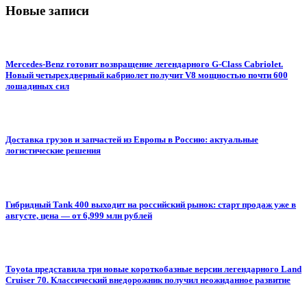
Новые записи
Mercedes-Benz готовит возвращение легендарного G-Class Cabriolet.
Новый четырехдверный кабриолет получит V8 мощностью почти 600
лошадиных сил
Доставка грузов и запчастей из Европы в Россию: актуальные
логистические решения
Гибридный Tank 400 выходит на российский рынок: старт продаж уже в
августе, цена — от 6,999 млн рублей
Toyota представила три новые короткобазные версии легендарного Land
Cruiser 70. Классический внедорожник получил неожиданное развитие