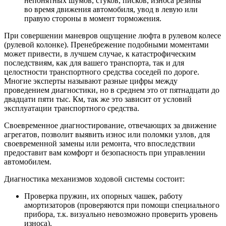
непонятных шумов, стуков, писков, износа резины
во время движения автомобиля, увод в левую или
правую стороны в момент торможения.
При совершении маневров ощущение люфта в рулевом колесе
(рулевой колонке). Пренебрежение подобными моментами
может привести, в лучшем случае, к катастрофическим
последствиям, как для вашего транспорта, так и для
целостности транспортного средства соседей по дороге.
Многие эксперты называют разные цифры между
проведением диагностики, но в среднем это от пятнадцати до
двадцати пяти тыс. Км, так же это зависит от условий
эксплуатации транспортного средства.
Своевременное диагностирование, отвечающих за движение
агрегатов, позволит выявить износ или поломки узлов, для
своевременной замены или ремонта, что впоследствии
предоставит вам комфорт и безопасность при управлении
автомобилем.
Диагностика механизмов ходовой системы состоит:
Проверка пружин, их опорных чашек, работу
амортизаторов (проверяются при помощи специального
прибора, т.к. визуально невозможно проверить уровень
износа).