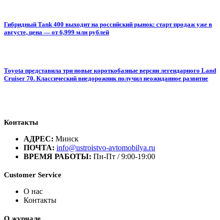
Гибридный Tank 400 выходит на российский рынок: старт продаж уже в
августе, цена — от 6,999 млн рублей
Toyota представила три новые короткобазные версии легендарного Land
Cruiser 70. Классический внедорожник получил неожиданное развитие
Контакты
АДРЕС:
Минск
ПОЧТА:
info@ustroistvo-avtomobilya.ru
ВРЕМЯ РАБОТЫ:
Пн-Пт / 9:00-19:00
Customer Service
О нас
Контакты
О журнале