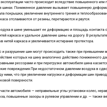
эксплуатации часто происходит вследствие повышенного или 
 в шинах. Пониженное давление вызывает повышенную деформ
ла покрышки, увеличение внутреннего трения и теплообразован
ркаса отслаиваются от резины, перетираются и рвутся.
здуха в шине уменьшает ее деформацию и площадь контакта с
тей каркаса и удельное давление шины на дорогу. В результат
 нитей каркаса и увеличивается истирание протектора.
 и разрушение шин могут происходить также при превышении 
ействие которых на шину аналогично действию пониженного да
равными рессорами и при перегрузке автомобиля шина касается 
ские повреждения.При недостаточном давлении воздуха в сдв
у ними, что при увеличении нагрузки и деформации шин привод
ковой поверхности.
части автомобиля — неправильные углы установки колес, нера
за, повышенные зазоры в рулевом управлении и др. — также в