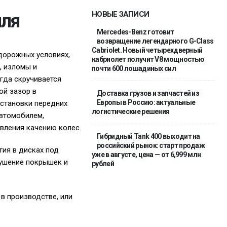
НОВЫЕ ЗАПИСИ
иля
Mercedes-Benz готовит
возвращение легендарного G-Class
Cabriolet. Новый четырехдверный
 дорожных условиях,
кабриолет получит V8 мощностью
, изломы и
почти 600 лошадиных сил
гда скручивается
ой зазор в
Доставка грузов и запчастей из
Европы в Россию: актуальные
установки передних
логистические решения
автомобилем,
вления качению колес.
Гибридный Tank 400 выходит на
российский рынок: старт продаж
тия в дисках под
уже в августе, цена — от 6,999 млн
рушение покрышек и
рублей
в производстве, или