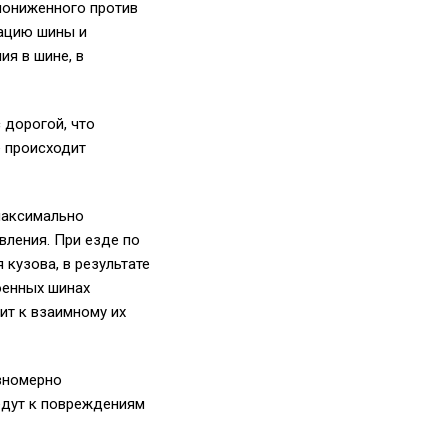
пониженного против
ацию шины и
ия в шине, в
 дорогой, что
е происходит
максимально
вления. При езде по
кузова, в результате
оенных шинах
ит к взаимному их
вномерно
едут к повреждениям