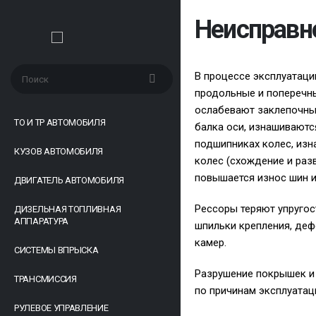
Неисправн
В процессе эксплуатаци
продольные и поперечны
ослабевают заклепочные
ТО И ТР АВТОМОБИЛЯ
балка оси, изнашиваются
подшипниках колес, изн
КУЗОВ АВТОМОБИЛЯ
колес (схождение и раз
повышается износ шин и
ДВИГАТЕЛЬ АВТОМОБИЛЯ
Рессоры теряют упругос
ДИЗЕЛЬНАЯ ТОПЛИВНАЯ
АППАРАТУРА
шпильки крепления, деф
камер.
СИСТЕМЫ ВПРЫСКА
Разрушение покрышек и 
ТРАНСМИССИЯ
по причинам эксплуатац
РУЛЕВОЕ УПРАВЛЕНИЕ