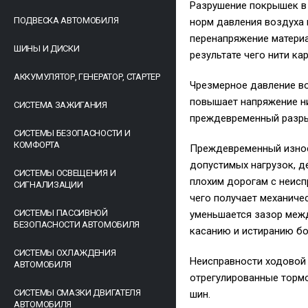
Разрушение покрышек в 
ПОДВЕСКА АВТОМОБИЛЯ
норм давления воздуха
перенапряжение материа
ШИНЫ И ДИСКИ
результате чего нити ка
АККУМУЛЯТОР, ГЕНЕРАТОР, СТАРТЕР
Чрезмерное давление во
повышает напряжение ни
СИСТЕМА ЗАЖИГАНИЯ
преждевременный разрыв
СИСТЕМЫ БЕЗОПАСНОСТИ И
КОМФОРТА
Преждевременный износ
допустимых нагрузок, д
СИСТЕМЫ ОСВЕЩЕНИЯ И
плохим дорогам с неисп
СИГНАЛИЗАЦИИ
чего получает механиче
СИСТЕМЫ ПАССИВНОЙ
уменьшается зазор межд
БЕЗОПАСНОСТИ АВТОМОБИЛЯ
касанию и истиранию бо
СИСТЕМЫ ОХЛАЖДЕНИЯ
Неисправности ходовой 
АВТОМОБИЛЯ
отрегулированные тормо
СИСТЕМЫ СМАЗКИ ДВИГАТЕЛЯ
шин.
АВТОМОБИЛЯ