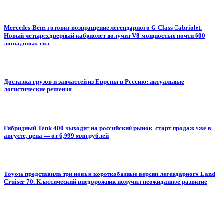
Mercedes-Benz готовит возвращение легендарного G-Class Cabriolet.
Новый четырехдверный кабриолет получит V8 мощностью почти 600
лошадиных сил
Доставка грузов и запчастей из Европы в Россию: актуальные
логистические решения
Гибридный Tank 400 выходит на российский рынок: старт продаж уже в
августе, цена — от 6,999 млн рублей
Toyota представила три новые короткобазные версии легендарного Land
Cruiser 70. Классический внедорожник получил неожиданное развитие