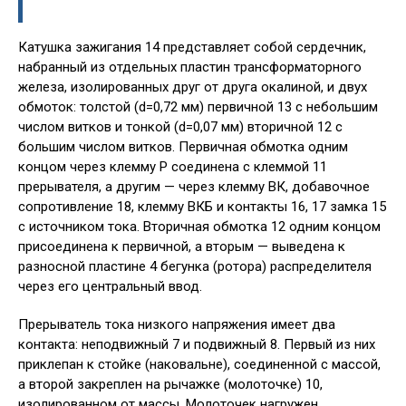
Катушка зажигания 14 представляет собой сердечник,
набранный из отдельных пластин трансформаторного
железа, изолированных друг от друга окалиной, и двух
обмоток: толстой (d=0,72 мм) первичной 13 с небольшим
числом витков и тонкой (d=0,07 мм) вторичной 12 с
большим числом витков. Первичная обмотка одним
концом через клемму Р соединена с клеммой 11
прерывателя, а другим — через клемму ВК, добавочное
сопротивление 18, клемму ВКБ и контакты 16, 17 замка 15
с источником тока. Вторичная обмотка 12 одним концом
присоединена к первичной, а вторым — выведена к
разносной пластине 4 бегунка (ротора) распределителя
через его центральный ввод.
Прерыватель тока низкого напряжения имеет два
контакта: неподвижный 7 и подвижный 8. Первый из них
приклепан к стойке (наковальне), соединенной с массой,
а второй закреплен на рычажке (молоточке) 10,
изолированном от массы. Молоточек нагружен