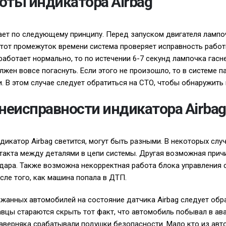
оты индикатора Airbag
ет по следующему принципу. Перед запуском двигателя лампо
В этот промежуток времени система проверяет исправность рабо
работает нормально, то по истечении 6-7 секунд лампочка гасне
лжен вовсе погаснуть. Если этого не произошло, то в системе 
и. В этом случае следует обратиться на СТО, чтобы обнаружить
еисправности индикатора Airbag
дикатор Airbag светится, могут быть разными. В некоторых слу
такта между деталями в цепи системы. Другая возможная причи
дара. Также возможна некорректная работа блока управления 
ле того, как машина попала в ДТП.
жанных автомобилей на состояние датчика Airbag следует обр
вцы стараются скрыть тот факт, что автомобиль побывал в ава
наверняка срабатывали подушки безопасности. Мало кто из авт