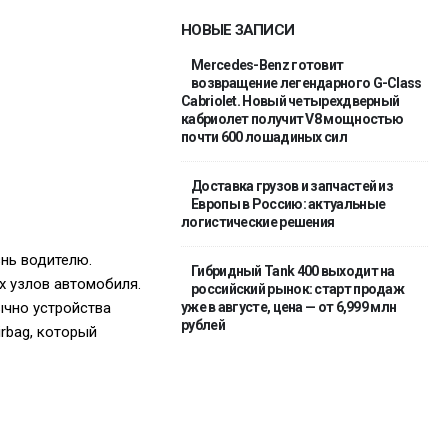
НОВЫЕ ЗАПИСИ
Mercedes-Benz готовит
возвращение легендарного G-Class
Cabriolet. Новый четырехдверный
кабриолет получит V8 мощностью
почти 600 лошадиных сил
Доставка грузов и запчастей из
Европы в Россию: актуальные
логистические решения
нь водителю.
Гибридный Tank 400 выходит на
х узлов автомобиля.
российский рынок: старт продаж
ычно устройства
уже в августе, цена — от 6,999 млн
рублей
rbag, который