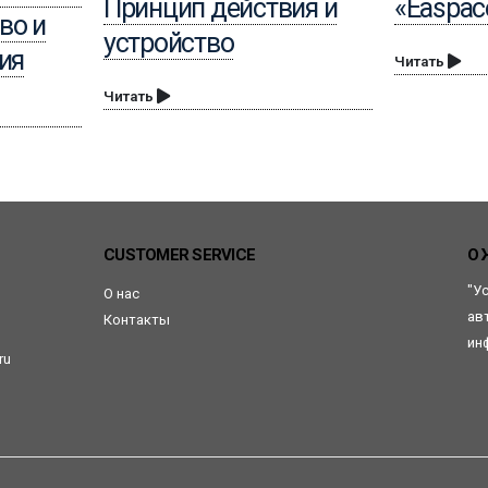
Принцип действия и
«Easpac
во и
устройство
ия
Читать
Читать
CUSTOMER SERVICE
О 
"У
О нас
ав
Контакты
ин
ru