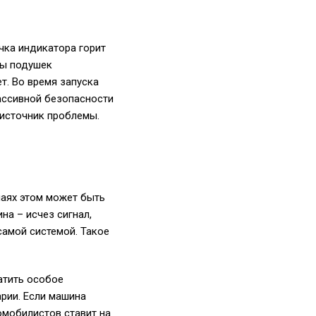
чка индикатора горит
ты подушек
т. Во время запуска
пассивной безопасности
 источник проблемы.
чаях этом может быть
на – исчез сигнал,
самой системой. Такое
атить особое
рии. Если машина
омобилистов ставит на