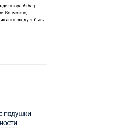
ндикатора Airbag
се. Возможно,
ных авто следует быть
е подушки
25.02.2013
Система
ности
интеллектуальной