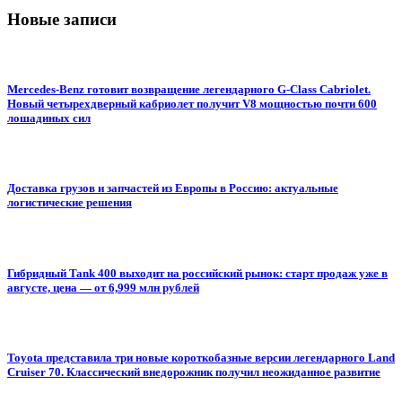
Новые записи
Mercedes-Benz готовит возвращение легендарного G-Class Cabriolet.
Новый четырехдверный кабриолет получит V8 мощностью почти 600
лошадиных сил
Доставка грузов и запчастей из Европы в Россию: актуальные
логистические решения
Гибридный Tank 400 выходит на российский рынок: старт продаж уже в
августе, цена — от 6,999 млн рублей
Toyota представила три новые короткобазные версии легендарного Land
Cruiser 70. Классический внедорожник получил неожиданное развитие