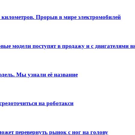
а километров. Прорыв в мире электромобилей
овые модели поступят в продажу и с двигателями в
дель. Мы узнали её название
осредоточиться на роботакси
ожет перевернуть рынок с ног на голову