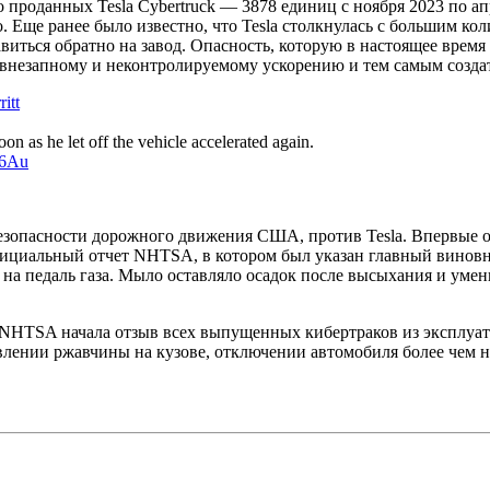
 проданных Tesla Cybertruck — 3878 единиц с ноября 2023 по ап
 Еще ранее было известно, что Tesla столкнулась с большим кол
иться обратно на завод. Опасность, которую в настоящее время 
внезапному и неконтролируемому ускорению и тем самым создат
itt
.
n as he let off the vehicle accelerated again.
o6Au
пасности дорожного движения США, против Tesla. Впервые о пр
официальный отчет NHTSA, в котором был указан главный виновн
на педаль газа. Мыло оставляло осадок после высыхания и умен
ию NHTSA начала отзыв всех выпущенных кибертраков из эксплу
явлении ржавчины на кузове, отключении автомобиля более чем н