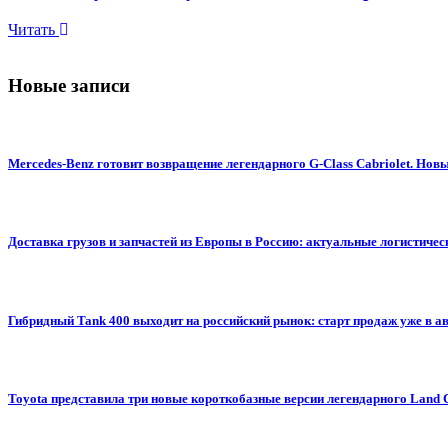
Читать
Новые записи
Mercedes-Benz готовит возвращение легендарного G-Class Cabriolet. Н
Доставка грузов и запчастей из Европы в Россию: актуальные логистиче
Гибридный Tank 400 выходит на российский рынок: старт продаж уже в авг
Toyota представила три новые короткобазные версии легендарного Land 