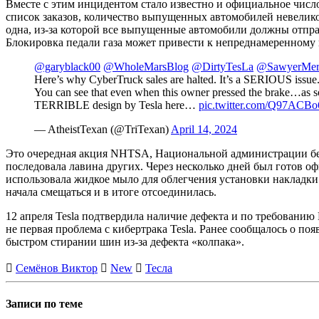
Вместе с этим инцидентом стало известно и официальное число
список заказов, количество выпущенных автомобилей невелико.
одна, из-за которой все выпущенные автомобили должны отправ
Блокировка педали газа может привести к непреднамеренному 
@garyblack00
@WholeMarsBlog
@DirtyTesLa
@SawyerMerr
Here’s why CyberTruck sales are halted. It’s a SERIOUS issue
You can see that even when this owner pressed the brake…as soo
TERRIBLE design by Tesla here…
pic.twitter.com/Q97ACB
— AtheistTexan (@TriTexan)
April 14, 2024
Это очередная акция NHTSA, Национальной администрации безо
последовала лавина других. Через несколько дней был готов 
использовала жидкое мыло для облегчения установки накладки 
начала смещаться и в итоге отсоединилась.
12 апреля Tesla подтвердила наличие дефекта и по требован
не первая проблема с кибертрака Tesla. Ранее сообщалось о по
быстром стирании шин из-за дефекта «колпака».
Семёнов Виктор
New
Тесла
Записи по теме