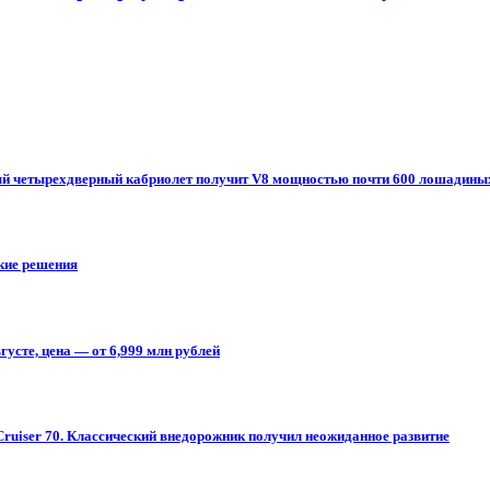
овый четырехдверный кабриолет получит V8 мощностью почти 600 лошадины
ские решения
усте, цена — от 6,999 млн рублей
Cruiser 70. Классический внедорожник получил неожиданное развитие