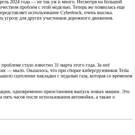
рель 2024 года — не так уж и много. Несмотря на большой
ичеством проблем с этой моделью. Теперь же появилась еще
представляет использование Cybertruck, очень высока.
ь угрозу для других участников дорожного движения.
облеме стало известно 31 марта этого года. За неё
ик — мыло. Оказалось, что при сборке кибергрузовиков Tesla
ьшило сцепление накладки с педалью газа, которая со временем
атации, одновременно приостановив выпуск новых машин. Это
а пять часов после использования автомойки, а также о