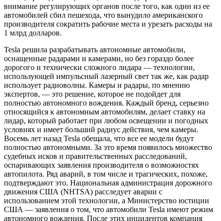
внимание регулирующих органов после того, как один из ее
автомобилей сбил пешехода, что вынудило американского
производителя сократить рабочие места и урезать расходы на
1 млрд долларов.
Tesla решила разрабатывать автономные автомобили,
оснащенные радарами и камерами, но без гораздо более
дорогого и технически сложного лидара — технологии,
использующей импульсный лазерный свет так же, как радар
использует радиоволны. Камеры и радары, по мнению
экспертов, — это решение, которое не подойдет для
полностью автономного вождения. Каждый бренд, серьезно
относящийся к автономным автомобилям, делает ставку на
лидар, который работает при любом освещении и погодных
условиях и имеет больший радиус действия, чем камеры.
Восемь лет назад Tesla обещала, что все ее модели будут
полностью автономными. За это время появилось множество
судебных исков и правительственных расследований,
оспаривающих заявления производителя о возможностях
автопилота. Ряд аварий, в том числе и трагических, похоже,
подтверждают это. Национальная администрация дорожного
движения США (NHTSA) расследует аварии с
использованием этой технологии, а Министерство юстиции
США — заявления о том, что автомобили Tesla имеют режим
автономного вождения. После этих инцидентов компания