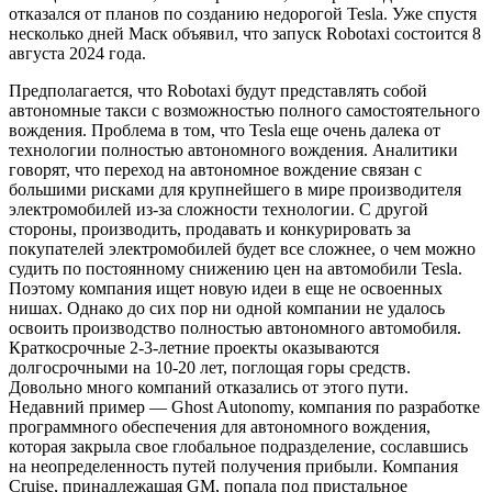
отказался от планов по созданию недорогой Tesla. Уже спустя
несколько дней Маск объявил, что запуск Robotaxi состоится 8
августа 2024 года.
Предполагается, что Robotaxi будут представлять собой
автономные такси с возможностью полного самостоятельного
вождения. Проблема в том, что Tesla еще очень далека от
технологии полностью автономного вождения. Аналитики
говорят, что переход на автономное вождение связан с
большими рисками для крупнейшего в мире производителя
электромобилей из-за сложности технологии. С другой
стороны, производить, продавать и конкурировать за
покупателей электромобилей будет все сложнее, о чем можно
судить по постоянному снижению цен на автомобили Tesla.
Поэтому компания ищет новую идеи в еще не освоенных
нишах. Однако до сих пор ни одной компании не удалось
освоить производство полностью автономного автомобиля.
Краткосрочные 2-3-летние проекты оказываются
долгосрочными на 10-20 лет, поглощая горы средств.
Довольно много компаний отказались от этого пути.
Недавний пример — Ghost Autonomy, компания по разработке
программного обеспечения для автономного вождения,
которая закрыла свое глобальное подразделение, сославшись
на неопределенность путей получения прибыли. Компания
Cruise, принадлежащая GM, попала под пристальное