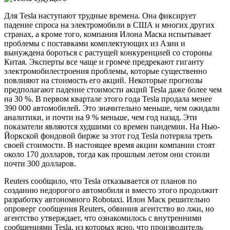
Для Tesla наступают трудные времена. Она фиксирует
падение спроса на электромобили в США и многих других
странах, а кроме того, компания Илона Маска испытывает
проблемы с поставками комплектующих из Азии и
вынуждена бороться с растущей конкуренцией со стороны
Китая. Эксперты все чаще и громче предрекают гиганту
электромобилестроения проблемы, которые существенно
повлияют на стоимость его акций. Некоторые прогнозы
предполагают падение стоимости акций Tesla даже более чем
на 30 %. В первом квартале этого года Tesla продала менее
390 000 автомобилей. Это значительно меньше, чем ожидали
аналитики, и почти на 9 % меньше, чем год назад. Эти
показатели являются худшими со времен пандемии. На Нью-
Йоркской фондовой бирже за этот год Tesla потеряла треть
своей стоимости. В настоящее время акции компании стоят
около 170 долларов, тогда как прошлым летом они стоили
почти 300 долларов.
Reuters сообщило, что Tesla отказывается от планов по
созданию недорогого автомобиля и вместо этого продолжит
разработку автономного Robotaxi. Илон Маск решительно
опроверг сообщения Reuters, обвинив агентство во лжи, но
агентство утверждает, что ознакомилось с внутренними
сообщениями Tesla, из которых ясно, что производитель