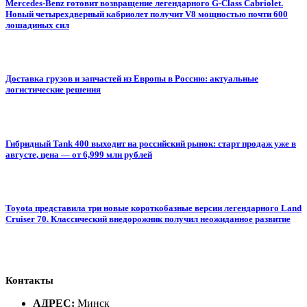
Mercedes-Benz готовит возвращение легендарного G-Class Cabriolet.
Новый четырехдверный кабриолет получит V8 мощностью почти 600
лошадиных сил
Доставка грузов и запчастей из Европы в Россию: актуальные
логистические решения
Гибридный Tank 400 выходит на российский рынок: старт продаж уже в
августе, цена — от 6,999 млн рублей
Toyota представила три новые короткобазные версии легендарного Land
Cruiser 70. Классический внедорожник получил неожиданное развитие
Контакты
АДРЕС:
Минск