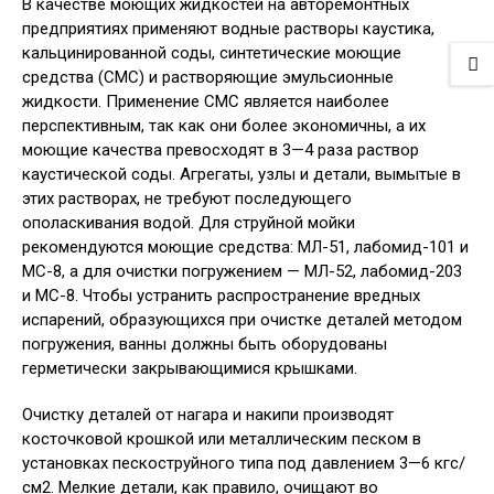
В качестве моющих жидкостей на авторемонтных
предприятиях применяют водные растворы каустика,
кальцинированной соды, синтетические моющие
средства (СМС) и растворяющие эмульсионные
жидкости. Применение CMC является наиболее
перспективным, так как они более экономичны, а их
моющие качества превосходят в 3—4 раза раствор
каустической соды. Агрегаты, узлы и детали, вымытые в
этих растворах, не требуют последующего
ополаскивания водой. Для струйной мойки
рекомендуются моющие средства: МЛ-51, лабомид-101 и
МС-8, а для очистки погружением — МЛ-52, лабомид-203
и МС-8. Чтобы устранить распространение вредных
испарений, образующихся при очистке деталей методом
погружения, ванны должны быть оборудованы
герметически закрывающимися крышками.
Очистку деталей от нагара и накипи производят
косточковой крошкой или металлическим песком в
установках пескоструйного типа под давлением 3—6 кгс/
см2. Мелкие детали, как правило, очищают во