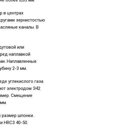
е более 0,03 мм.
 в центрах
кругами зернистостью
асляные каналы. В
дутовой или
еред наплавкой
ми. Наплавленные
бину 2-3 мм.
де углекислого газа
яют электродом Э42
азмер. Смещение
 мм.
 размер шпонки.
и HRC3 40-50.