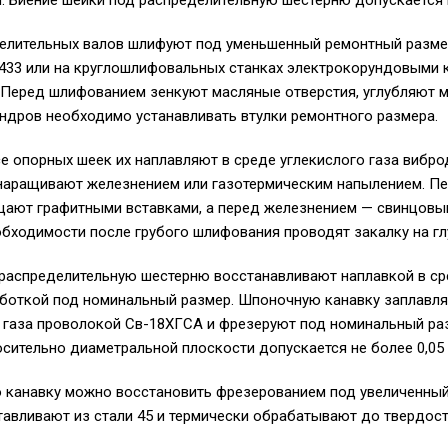
М. Биение шейки под распределительную шестерню допускается н
елительных валов шлифуют под уменьшенный ремонтный размер
433 или на круглошлифовальных станках электрокорундовыми 
 Перед шлифованием зенкуют масляные отверстия, углубляют м
индров необходимо устанавливать втулки ремонтного размера.
е опорных шеек их наплавляют в среде углекислого газа вибро
 наращивают железнением или газотермическим напылением. П
ают графитными вставками, а перед железнением — свинцовы
бходимости после грубого шлифования проводят закалку на глу
распределительную шестерню восстанавливают наплавкой в сре
аботкой под номинальный размер. Шпоночную канавку заплавл
о газа проволокой Св-18ХГСА и фрезеруют под номинальный р
сительно диаметральной плоскости допускается не более 0,05
канавку можно восстановить фрезерованием под увеличенный
авливают из стали 45 и термически обрабатывают до твердост