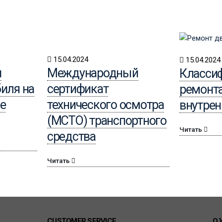
15.04.2024
15.04.2024
и
Международный
Класси
иля на
сертификат
ремонта
е
технического осмотра
внутрен
(МСТО) транспортного
Читать
средства
Читать
CUSTOMER SERVICE
О 