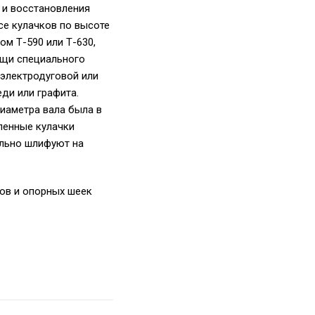
 и восстановления
се кулачков по высоте
м Т-590 или Т-630,
ощи специального
 электродуговой или
ди или графита.
иаметра вала была в
вленные кулачки
ельно шлифуют на
ов и опорных шеек