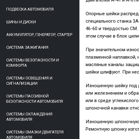
двигателей А-41 и А-01
ПОДВЕСКА АВТОМОБИЛЯ
Опорные шейки распред
специального станка 3A
ШИНЫ И ДИСКИ
46-60 и твердостью СМ.
АККУМУЛЯТОР, ГЕНЕРАТОР, СТАРТЕР
этом случае в блок цил
СИСТЕМА ЗАЖИГАНИЯ
При значительном износ
плазменной наплавкой,
СИСТЕМЫ БЕЗОПАСНОСТИ И
масляные каналы защищ
КОМФОРТА
шейки шлифуют. При нео
СИСТЕМЫ ОСВЕЩЕНИЯ И
СИГНАЛИЗАЦИИ
Изношенную шейку под 
или железнением и обр
СИСТЕМЫ ПАССИВНОЙ
или в среде углекислог
БЕЗОПАСНОСТИ АВТОМОБИЛЯ
шпоночной канавки отно
СИСТЕМЫ ОХЛАЖДЕНИЯ
АВТОМОБИЛЯ
Изношенную шпоночную 
Ремонтную шпонку изгот
СИСТЕМЫ СМАЗКИ ДВИГАТЕЛЯ
АВТОМОБИЛЯ