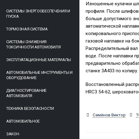
Изношенные кулачки шли
профиля. После шлифова
СИСТЕМЫ ЭНЕРГООБЕСПЕЧЕНИЯ И
ПУСКА
больше допустимого зна
автоматической наплавк
ТОРМОЗНАЯ СИСТЕМА
копировального приспос
газовой наплавке на бо
СИСТЕМЫ СНИЖЕНИЯ
ТОКСИЧНОСТИ АВТОМОБИЛЯ
Распределительный вал 
воде. После наплавки п
ЭКСПЛУАТАЦИОННЫЕ МАТЕРИАЛЫ
предварительно обрабат
станке 3A433 по копиру.
АВТОМОБИЛЬНЫЕ ИНСТРУМЕНТЫ И
ОБОРУДОВАНИЕ
Восстановленный распр
ДИАГНОСТИРОВАНИЕ
HRC3 54-62, шероховатос
АВТОМОБИЛЯ
ТЕХНИКА БЕЗОПАСНОСТИ
Семёнов Виктор
Т
АВТОМОБИЛЬНОЕ
ЗАКОН