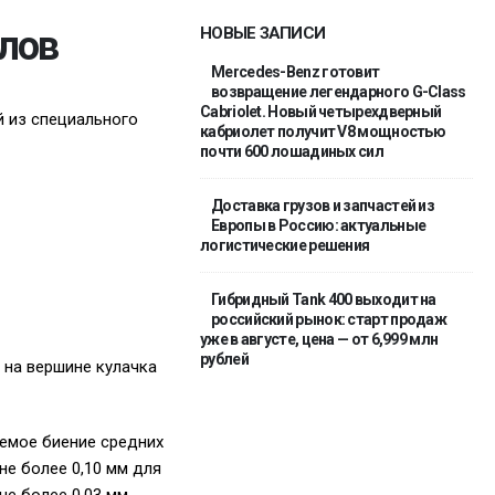
лов
НОВЫЕ ЗАПИСИ
Mercedes-Benz готовит
возвращение легендарного G-Class
Cabriolet. Новый четырехдверный
й из специального
кабриолет получит V8 мощностью
почти 600 лошадиных сил
Доставка грузов и запчастей из
Европы в Россию: актуальные
логистические решения
Гибридный Tank 400 выходит на
российский рынок: старт продаж
уже в августе, цена — от 6,999 млн
рублей
 на вершине кулачка
аемое биение средних
не более 0,10 мм для