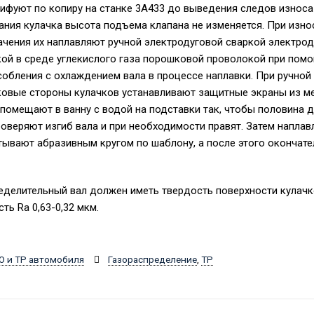
фуют по копиру на станке 3A433 до выведения следов износа
ния кулачка высота подъема клапана не изменяется. При изно
чения их наплавляют ручной электродуговой сваркой электродо
ой в среде углекислого газа порошковой проволокой при пом
обления с охлаждением вала в процессе наплавки. При ручной
ковые стороны кулачков устанавливают защитные экраны из ме
помещают в ванну с водой на подставки так, чтобы половина д
роверяют изгиб вала и при необходимости правят. Затем напла
ывают абразивным кругом по шаблону, а после этого окончат
еделительный вал должен иметь твердость поверхности кулачк
ть Ra 0,63-0,32 мкм.
О и ТР автомобиля
Газораспределение
,
ТР