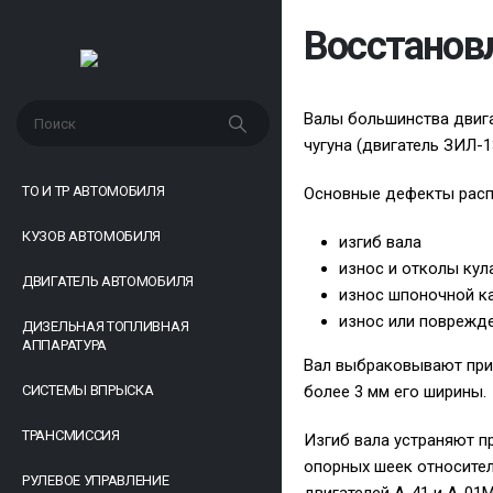
Восстанов
Валы большинства двига
чугуна (двигатель ЗИЛ-1
ТО И ТР АВТОМОБИЛЯ
Основные дефекты расп
КУЗОВ АВТОМОБИЛЯ
изгиб вала
износ и отколы кул
ДВИГАТЕЛЬ АВТОМОБИЛЯ
износ шпоночной к
износ или поврежд
ДИЗЕЛЬНАЯ ТОПЛИВНАЯ
АППАРАТУРА
Вал выбраковывают при 
СИСТЕМЫ ВПРЫСКА
более 3 мм его ширины.
ТРАНСМИССИЯ
Изгиб вала устраняют п
опорных шеек относител
РУЛЕВОЕ УПРАВЛЕНИЕ