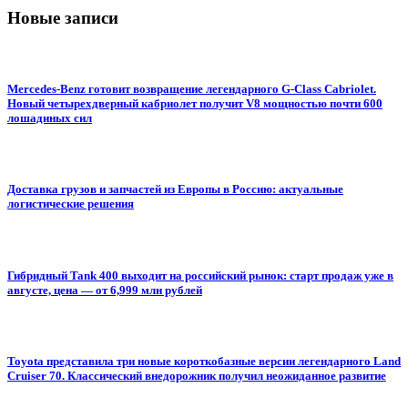
Новые записи
Mercedes-Benz готовит возвращение легендарного G-Class Cabriolet.
Новый четырехдверный кабриолет получит V8 мощностью почти 600
лошадиных сил
Доставка грузов и запчастей из Европы в Россию: актуальные
логистические решения
Гибридный Tank 400 выходит на российский рынок: старт продаж уже в
августе, цена — от 6,999 млн рублей
Toyota представила три новые короткобазные версии легендарного Land
Cruiser 70. Классический внедорожник получил неожиданное развитие