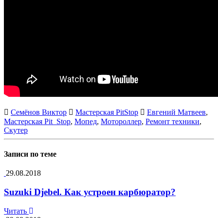
Семёнов Виктор
Мастерская PitStop
Евгений Матвеев
,
Мастерская Pit_Stop
,
Мопед
,
Мотороллер
,
Ремонт техники
,
Скутер
Записи по теме
29.08.2018
Suzuki Djebel. Как устроен карбюратор?
Читать