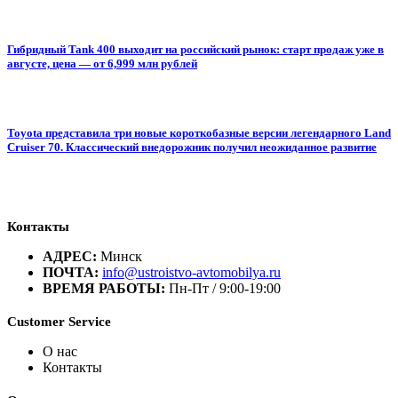
Гибридный Tank 400 выходит на российский рынок: старт продаж уже в
августе, цена — от 6,999 млн рублей
Toyota представила три новые короткобазные версии легендарного Land
Cruiser 70. Классический внедорожник получил неожиданное развитие
Контакты
АДРЕС:
Минск
ПОЧТА:
info@ustroistvo-avtomobilya.ru
ВРЕМЯ РАБОТЫ:
Пн-Пт / 9:00-19:00
Customer Service
О нас
Контакты