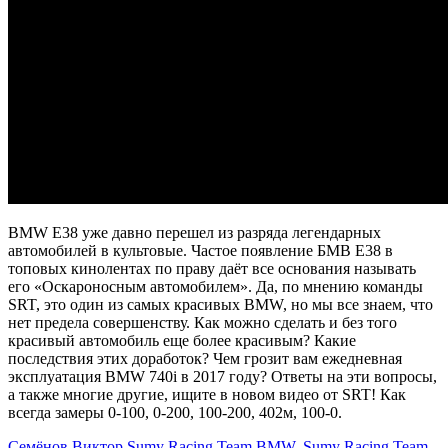
BMW E38 уже давно перешел из разряда легендарных
автомобилей в культовые. Частое появление БМВ Е38 в
топовых кинолентах по праву даёт все основания называть
его «Оскароносным автомобилем». Да, по мнению команды
SRT, это один из самых красивых BMW, но мы все знаем, что
нет предела совершенству. Как можно сделать и без того
красивый автомобиль еще более красивым? Какие
последствия этих доработок? Чем грозит вам ежедневная
эксплуатация BMW 740i в 2017 году? Ответы на эти вопросы,
а также многие другие, ищите в новом видео от SRT! Как
всегда замеры 0-100, 0-200, 100-200, 402м, 100-0.
Семёнов Виктор
Sumy Racing Team
BMW
,
Sumy Racing Team
,