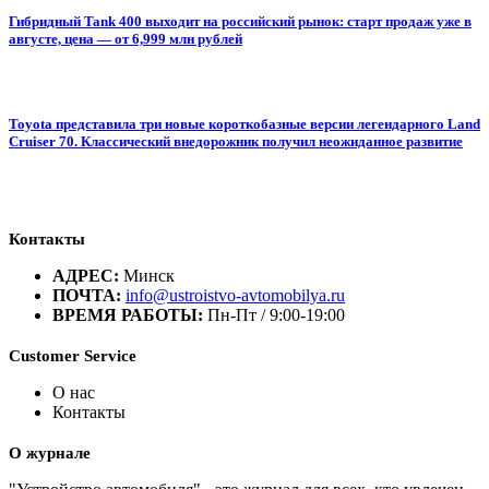
Гибридный Tank 400 выходит на российский рынок: старт продаж уже в
августе, цена — от 6,999 млн рублей
Toyota представила три новые короткобазные версии легендарного Land
Cruiser 70. Классический внедорожник получил неожиданное развитие
Контакты
АДРЕС:
Минск
ПОЧТА:
info@ustroistvo-avtomobilya.ru
ВРЕМЯ РАБОТЫ:
Пн-Пт / 9:00-19:00
Customer Service
О нас
Контакты
О журнале