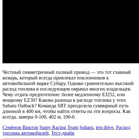
Честный симметричный полный привод — это тот главный
козырь, который всегда привлекал поклонников к
автомобильной марке Субару. Однако сравнительно высокий
расход топлива в последующем омрачал многих владельцев.
Чему отдать предпочтение: более медленному EJ252, или
мощному EZ30? Какова разница в расходе топлива у этих
Subaru Outback? Команда SRT преодолела суммарный путь
длинной в 400 км, чтобы найти ответы на эти вопросы. Как
всегда, замеры 0-100, 402 м, 100-0.
Семёнов Виктор
Sumy Racing Team
Subaru
,
test drive
,
Расход
топлива автомобилей
,
Тест-драйв