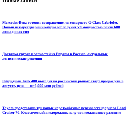
Новые записи
Mercedes-Benz готовит возвращение легендарного G-Class Cabriolet.
Новый четырехдверный кабриолет получит V8 мощностью почти 600
лошадиных сил
Доставка грузов и запчастей из Европы в Россию: актуальные
логистические решения
Гибридный Tank 400 выходит на российский рынок: старт продаж уже в
августе, цена — от 6,999 млн рублей
Toyota представила три новые короткобазные версии легендарного Land
Cruiser 70. Классический внедорожник получил неожиданное развитие