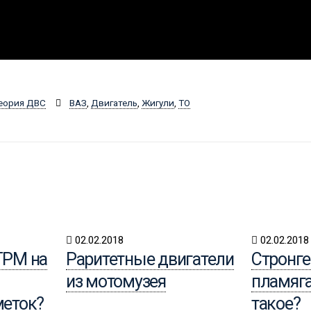
еория ДВС
ВАЗ
,
Двигатель
,
Жигули
,
ТО
02.02.2018
02.02.2018
ГРМ на
Раритетные двигатели
Стронге
из мотомузея
пламяга
меток?
такое?