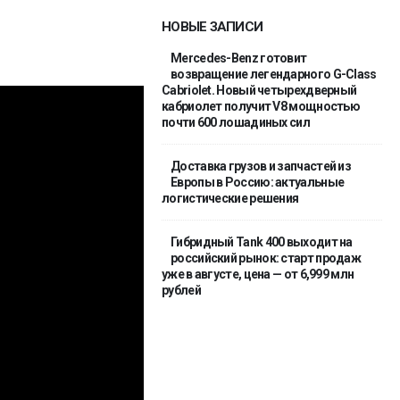
НОВЫЕ ЗАПИСИ
Mercedes-Benz готовит
возвращение легендарного G-Class
Cabriolet. Новый четырехдверный
кабриолет получит V8 мощностью
почти 600 лошадиных сил
Доставка грузов и запчастей из
Европы в Россию: актуальные
логистические решения
Гибридный Tank 400 выходит на
российский рынок: старт продаж
уже в августе, цена — от 6,999 млн
рублей