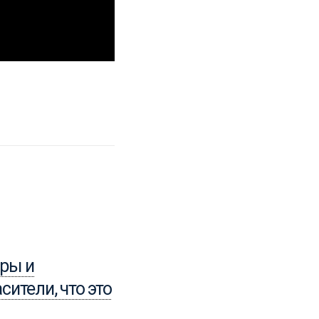
02.02.2018
ры и
Двигатель с
сители, что это
автомобиля ЗИМ.
Запуск после свалки