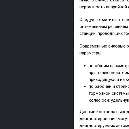
нулю. В случае отказа 
вероятность аварийной 
Следует отметить, что 
оптимальным решением к
станций, проводящих го
Современные силовые р
параметры:
по общим параметр
вращению незаторм
приходящуюся на ко
по рабочей и стоя
тормозной системы
колес оси; удельну
Данные контроля выводя
диагностирования могут
диагностируемых автом