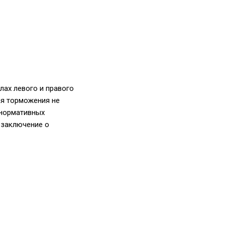
ах левого и правого
ая торможения не
 нормативных
 заключение о