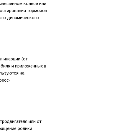
вывешенном колесе или
ностирования тормозов
ного динамического
л инерции (от
обиля и приложенных в
льзуются на
ресс-
тродвигателя или от
вращение ролики