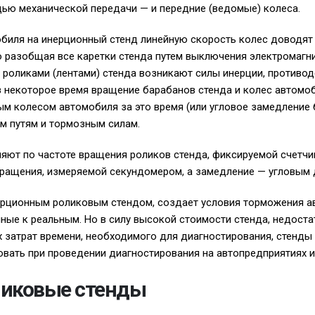
ощью механической передачи — и передние (ведомые) колеса.
биля на инерционный стенд линейную скорость колес доводят 
 разобщая все каретки стенда путем выключения электромагни
с роликами (лентами) стенда возникают силы инерции, против
 некоторое время вращение барабанов стенда и колес автомо
м колесом автомобиля за это время (или угловое замедление 
м путям и тормозным силам.
яют по частоте вращения роликов стенда, фиксируемой счетчи
вращения, измеряемой секундомером, а замедление — угловым
ерционным роликовым стендом, создает условия торможения а
ые к реальным. Но в силу высокой стоимости стенда, недоста
 затрат времени, необходимого для диагностирования, стенды 
вать при проведении диагностирования на автопредприятиях и
ликовые стенды