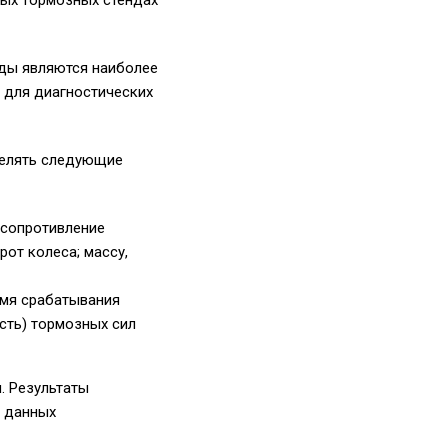
ных тормозных стендах
нды являются наиболее
 для диагностических
делять следующие
 сопротивление
от колеса; массу,
емя срабатывания
сть) тормозных сил
. Результаты
е данных