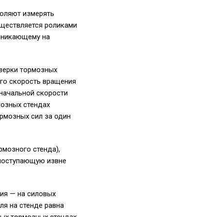
воляют измерять
уществляется роликами
озникающему на
верки тормозных
его скорость вращения
начальной скорости
мозных стендах
рмозных сил за один
рмозного стенда),
 поступающую извне
ия — на силовых
ля на стенде равна