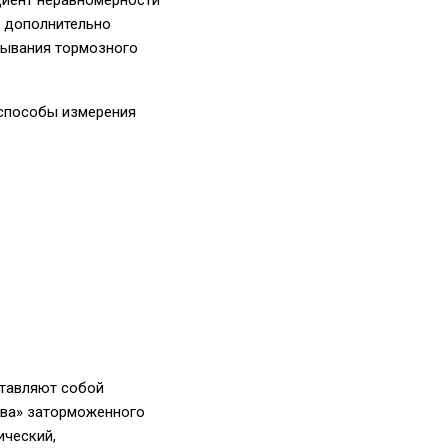
циент неравномерности
е дополнительно
тывания тормозного
 способы измерения
тавляют собой
ыва» заторможенного
ический,