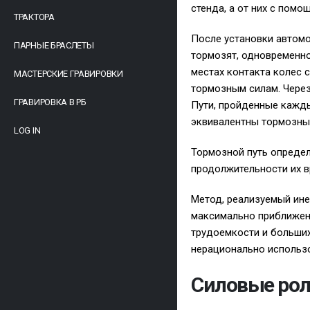
стенда, а от них с пом
ТРАКТОРА
После установки автомо
ПАРНЫЕ БРАСЛЕТЫ
тормозят, одновременно
местах контакта колес 
МАСТЕРСКИЕ ГРАВИРОВКИ
тормозным силам. Через
ГРАВИРОВКА В РБ
Пути, пройденные кажды
эквивалентны тормозны
LOG IN
Тормозной путь определ
продолжительности их 
Метод, реализуемый ин
максимально приближенн
трудоемкости и больших
нерационально использо
Силовые ро