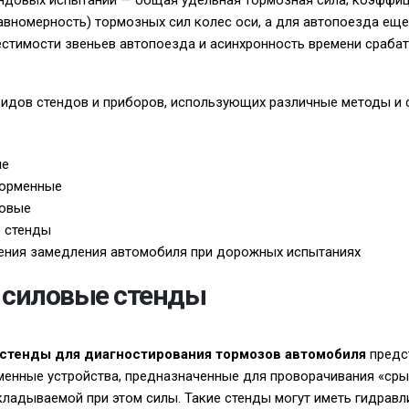
ендовых испытаний — общая удельная тормозная сила; коэффи
авномерность) тормозных сил колес оси, а для автопоезда ещ
стимости звеньев автопоезда и асинхронность времени сраба
видов стендов и приборов, использующих различные методы и
ые
форменные
ковые
 стенды
ения замедления автомобиля при дорожных испытаниях
 силовые стенды
стенды для диагностирования тормозов автомобиля
предс
менные устройства, предназначенные для проворачивания «ср
кладываемой при этом силы. Такие стенды могут иметь гидравл