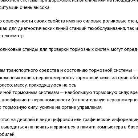
тормозной системы при дорожных испытаниях или на площадоч
ситуации очень высока.
по совокупности своих свойств именно силовые роликовые сте
ак для диагностических линий станций техобслуживания, так и
стехосмотр.
оликовые стенды для проверки тормозных систем могут опре
ам транспортного средства и состоянию тормозной системы —
оженных колес; неравномерность тормозной силы за один обор
лесо; массу, приходящуюся на ось
ночной тормозным системам — наибольшую тормозную силу; вр
; коэффициент неравномерности (относительную неравномерно
ю тормозную силу; усилие на органе управления
тся на дисплей в виде цифровой или графической информации
 выводиться на печать и храниться в памяти компьютера в баз
обилей.