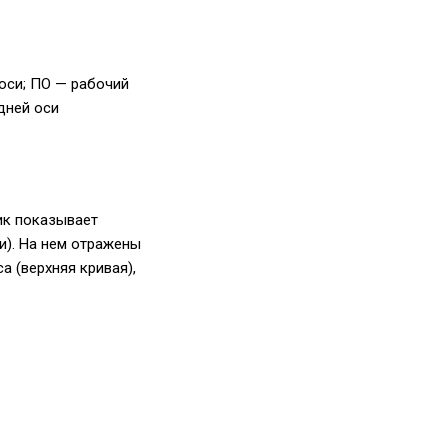
оси; ПО — рабочий
дней оси
ик показывает
и). На нем отражены
а (верхняя кривая),