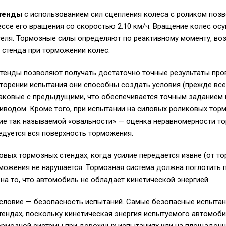
тенды
с использованием сил сцепления колеса с роликом поз
ссе его вращения со скоростью 2.10 км/ч. Вращение колес ос
теля. Тормозные силы определяют по реактивному моменту, в
 стенда при торможении колес.
тенды позволяют получать достаточно точные результаты про
торении испытания они способны создать условия (прежде вс
наковые с предыдущими, что обеспечивается точным заданием 
водом. Кроме того, при испытании на силовых роликовых тор
е так называемой «овальности» — оценка неравномерности то
ледуется вся поверхность торможения.
овых тормозных стендах, когда усилие передается извне (от то
можения не нарушается. Тормозная система должна поглотить
на то, что автомобиль не обладает кинетической энергией.
условие — безопасность испытаний. Самые безопасные испытан
ендах, поскольку кинетическая энергия испытуемого автомоби