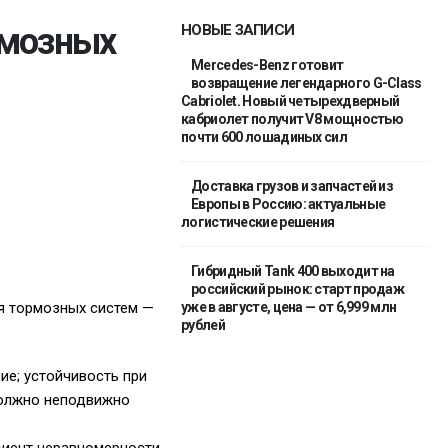
рмозных
НОВЫЕ ЗАПИСИ
Mercedes-Benz готовит
возвращение легендарного G-Class
Cabriolet. Новый четырехдверный
кабриолет получит V8 мощностью
почти 600 лошадиных сил
Доставка грузов и запчастей из
Европы в Россию: актуальные
логистические решения
Гибридный Tank 400 выходит на
российский рынок: старт продаж
я тормозных систем —
уже в августе, цена — от 6,999 млн
рублей
е; устойчивость при
должно неподвижно