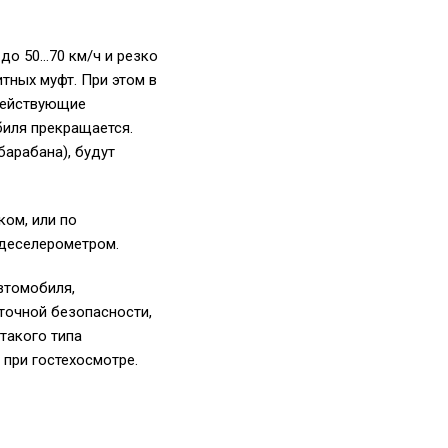
до 50…70 км/ч и резко
тных муфт. При этом в
одействующие
биля прекращается.
барабана), будут
ком, или по
 деселерометром.
втомобиля,
точной безопасности,
такого типа
 при гостехосмотре.