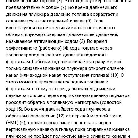
своим верхним торцом (8). Этот ход плунжера называется
предварительным ходом (2). Во время дальнейшего
движения плунжера давление топлива возрастает и
открывается нагнетательный клапан (9). Если
используется нагнетательный клапан постоянного
объема, плунжер совершает дальнейшее движение,
называемое втягивающим ходом (3). Во время
эффективного (рабочего) (4) хода топливо через
топливопровод высокого давления подается к
форсункам. Рабочий ход заканчивается сразу же, как
только спиральная канавка плунжера откроет сливной
канал (или входной канал поступления топлива) (10). С
этого момента прекращается подача топлива к
форсункам, потому что при дальнейшем движении
плунжера топливо через вертикальную канавку плунжера
проходит обратно в топливную магистраль (холостой
ход) (5). Во время дальнейшего хода плунжера в
обратном направлении (12) от верхней мертвой точки
(ВМТ) (6), топливо продолжает перетекать через
вертикальную канавку в гильзу, пока спиральная канавка
плунжера не пройдет полностью мимо сливного канала и