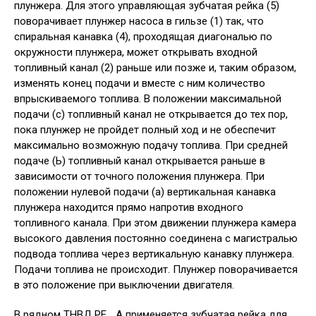
плунжера. Для этого управляющая зубчатая рейка (5)
поворачивает плунжер насоса в гильзе (1) так, что
спиральная канавка (4), проходящая диагональю по
окружности плунжера, может открывать входной
топливный канал (2) раньше или позже и, таким образом,
изменять конец подачи и вместе с ним количество
впрыскиваемого топлива. В положении максимальной
подачи (с) топливный канал не открывается до тех пор,
пока плунжер не пройдет полный ход и не обеспечит
максимально возможную подачу топлива. При средней
подаче (Ь) топливный канал открывается раньше в
зависимости от точного положения плунжера. При
положении нулевой подачи (а) вертикальная канавка
плунжера находится прямо напротив входного
топливного канала. При этом движении плунжера камера
высокого давления постоянно соединена с магистралью
подвода топлива через вертикальную канавку плунжера.
Подачи топлива не происходит. Плунжер поворачивается
в это положение при выключении двигателя.
В рядном ТНВД РЕ.. .А применяется зубчатая рейка для