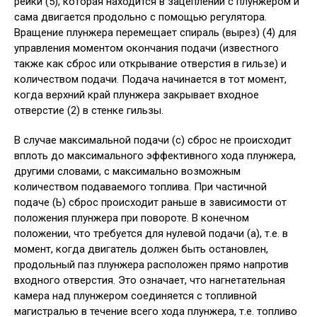
рейки (5), которая находится в зацеплении с плунжером и
сама двигается продольно с помощью регулятора.
Вращение плунжера перемещает спираль (вырез) (4) для
управления моментом окончания подачи (известного
также как сброс или открывание отверстия в гильзе) и
количеством подачи. Подача начинается в тот момент,
когда верхний край плунжера закрывает входное
отверстие (2) в стенке гильзы.
В случае максимальной подачи (с) сброс не происходит
вплоть до максимального эффективного хода плунжера,
другими словами, с максимально возможным
количеством подаваемого топлива. При частичной
подаче (Ь) сброс происходит раньше в зависимости от
положения плунжера при повороте. В конечном
положении, что требуется для нулевой подачи (а), т.е. в
момент, когда двигатель должен быть остановлен,
продольный паз плунжера расположен прямо напротив
входного отверстия. Это означает, что нагнетательная
камера над плунжером соединяется с топливной
магистралью в течение всего хода плунжера, т.е. топливо