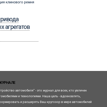
15.04.2024
Измерение натяжения
привода
ремней ГРМ
х агрегатов
Читать
ЖУРНАЛЕ
стройство автомобиля" - это журнал для всех, кто увлечен
томобилями и технологиями. Наша цель - вдохновлять,
формировать и расширять Ваш кругозор в мире автомобилей