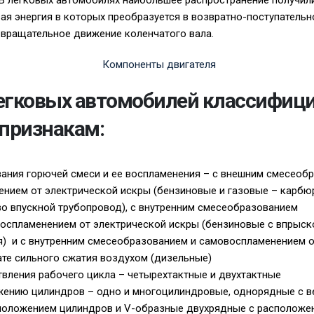
В легковых автомобилях наибольшее распространение получили
вая энергия в которых преобразуется в возвратно-поступатель
 вращательное движение коленчатого вала.
егковых автомобилей классифици
признакам:
ания горючей смеси и ее воспламенения – с внешним смесеобр
нием от электрической искры (бензиновые и газовые – карбю
о впускной трубопровод), с внутренним смесеобразованием
оспламенением от электрической искры (бензиновые с впрыск
) и с внутренним смесеобразованием и самовоспла­менением о
ате сильного сжатия воздухом (дизельные)
вления рабочего цикла – четырехтактные и двухтактные
ожению цилиндров – одно и многоцилиндровые, однорядные с 
положением цилиндров и V-образные двухрядные с рас­положе