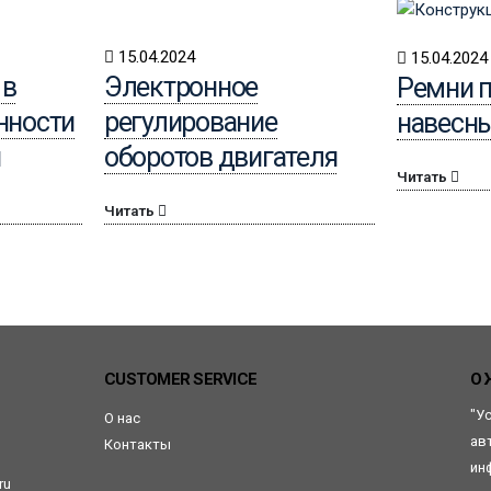
15.04.2024
15.04.2024
 в
Электронное
Ремни 
нности
регулирование
навесны
я
оборотов двигателя
Читать
Читать
CUSTOMER SERVICE
О 
"У
О нас
ав
Контакты
ин
ru