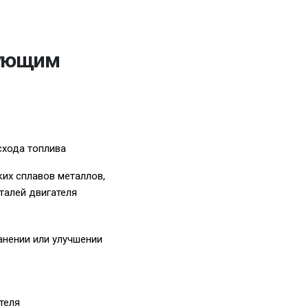
дующим
схода топлива
их сплавов металлов,
талей двигателя
нении или улучшении
теля