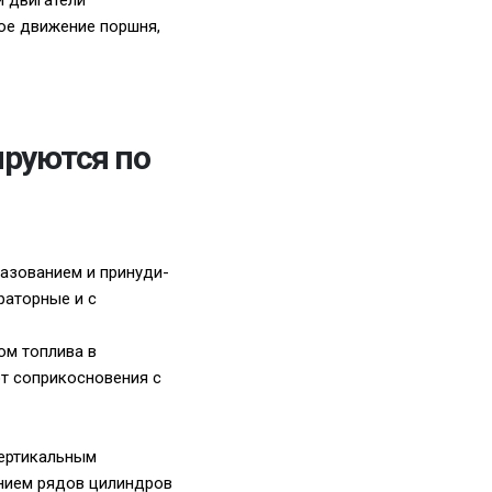
 двигатели
ное движение поршня,
руются по
азованием и принуди­
раторные и с
ом топлива в
т соприкосновения с
вертикальным
нием рядов цилиндров