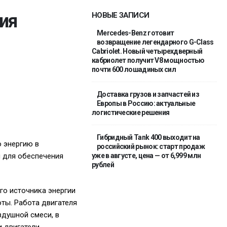
ия
НОВЫЕ ЗАПИСИ
Mercedes-Benz готовит
возвращение легендарного G-Class
Cabriolet. Новый четырехдверный
кабриолет получит V8 мощностью
почти 600 лошадиных сил
Доставка грузов и запчастей из
Европы в Россию: актуальные
логистические решения
Гибридный Tank 400 выходит на
 энергию в
российский рынок: старт продаж
й для обеспечения
уже в августе, цена — от 6,999 млн
рублей
го источника энергии
ты. Работа двигателя
здушной смеси, в