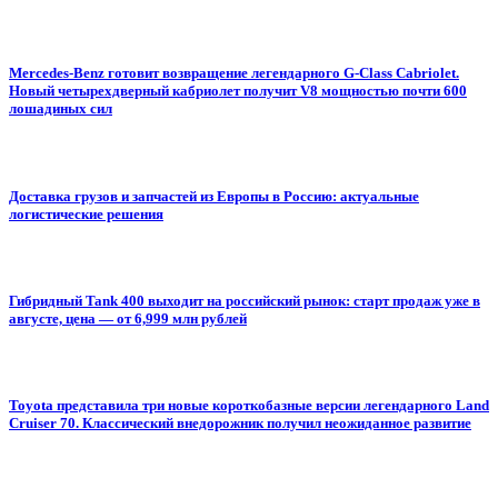
Mercedes-Benz готовит возвращение легендарного G-Class Cabriolet.
Новый четырехдверный кабриолет получит V8 мощностью почти 600
лошадиных сил
Доставка грузов и запчастей из Европы в Россию: актуальные
логистические решения
Гибридный Tank 400 выходит на российский рынок: старт продаж уже в
августе, цена — от 6,999 млн рублей
Toyota представила три новые короткобазные версии легендарного Land
Cruiser 70. Классический внедорожник получил неожиданное развитие